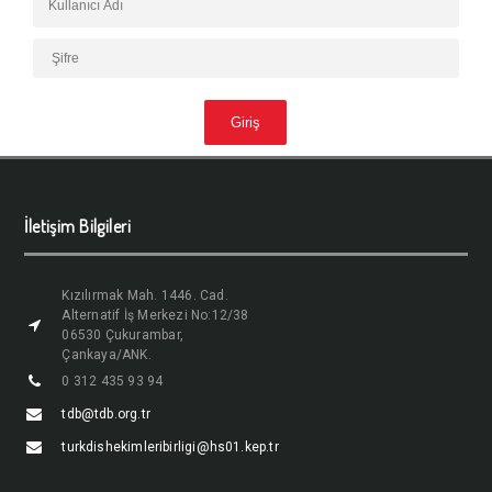
İletişim Bilgileri
Kızılırmak Mah. 1446. Cad.
Alternatif İş Merkezi No:12/38
06530 Çukurambar,
Çankaya/ANK.
0 312 435 93 94
tdb@tdb.org.tr
turkdishekimleribirligi@hs01.kep.tr