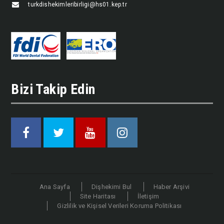
turkdishekimleribirligi@hs01.kep.tr
Bizi Takip Edin
Facebook
Twitter
Youtube
Instagram
Ana Sayfa
Dişhekimi Bul
Haber Arşivi
Site Haritası
İletişim
Gizlilik ve Kişisel Verileri Koruma Politikası