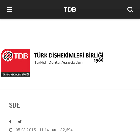
TDB
SDE
05.03.2015 - 11:14
32,594