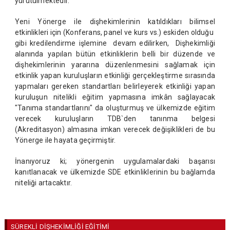
yürütülmektedir.
Yeni Yönerge ile dişhekimlerinin katıldıkları bilimsel
etkinlikleri için (Konferans, panel ve kurs vs.) eskiden olduğu
gibi kredilendirme işlemine devam edilirken, Dişhekimliği
alanında yapılan bütün etkinliklerin belli bir düzende ve
dişhekimlerinin yararına düzenlenmesini sağlamak için
etkinlik yapan kuruluşların etkinliği gerçekleştirme sırasında
yapmaları gereken standartları belirleyerek etkinliği yapan
kuruluşun nitelikli eğitim yapmasına imkân sağlayacak
"Tanıma standartlarını" da oluşturmuş ve ülkemizde eğitim
verecek kuruluşların TDB`den tanınma belgesi
(Akreditasyon) almasına imkan verecek değişiklikleri de bu
Yönerge ile hayata geçirmiştir.
İnanıyoruz ki; yönergenin uygulamalardaki başarısı
kanıtlanacak ve ülkemizde SDE etkinliklerinin bu bağlamda
niteliği artacaktır.
SÜREKLİ DİŞHEKİMLİĞİ EĞİTİMİ