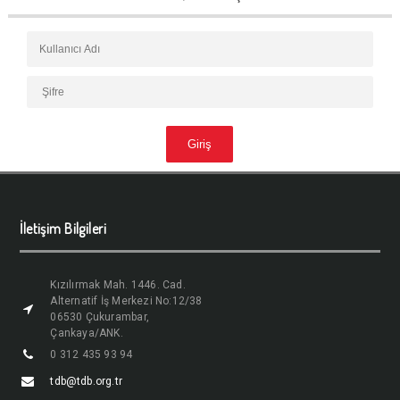
İletişim Bilgileri
Kızılırmak Mah. 1446. Cad.
Alternatif İş Merkezi No:12/38
06530 Çukurambar,
Çankaya/ANK.
0 312 435 93 94
tdb@tdb.org.tr