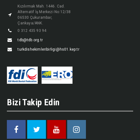
Kızılırmak Mah. 1446. Cad.
Alternatif İş Merkezi No:12/38
06530 Çukurambar,
Çankaya/ANK.
0 312 435 93 94
tdb@tdb.org.tr
turkdishekimleribirligi@hs01.kep.tr
Bizi Takip Edin
Facebook
Twitter
Youtube
Instagram