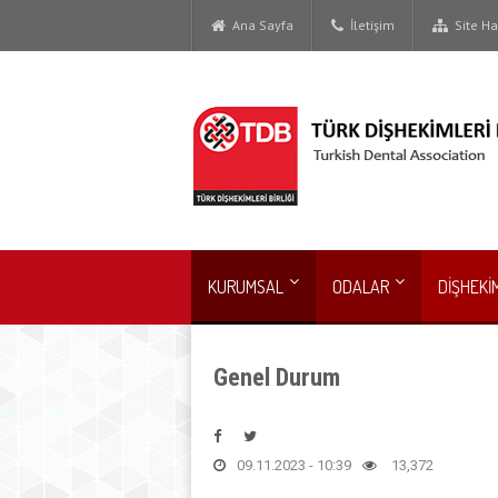
Ana Sayfa
İletişim
Site Har
KURUMSAL
ODALAR
DİŞHEKİ
Genel Durum
09.11.2023 - 10:39
13,372