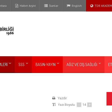
itası
Haber Arşivi
İlanlar
English
TDB AKADEM
MLERİ
SSS
BASIN-YAYIN
AĞIZ VE DİŞ SAĞLIĞI
ET
Yazdır
Yazı Boyutu
-
14
+