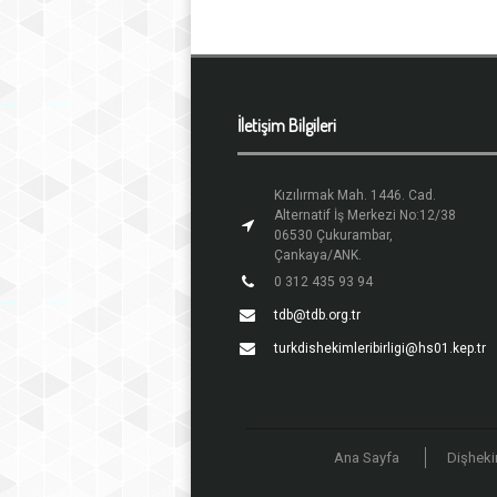
İletişim Bilgileri
Kızılırmak Mah. 1446. Cad.
Alternatif İş Merkezi No:12/38
06530 Çukurambar,
Çankaya/ANK.
0 312 435 93 94
tdb@tdb.org.tr
turkdishekimleribirligi@hs01.kep.tr
Ana Sayfa
Dişheki