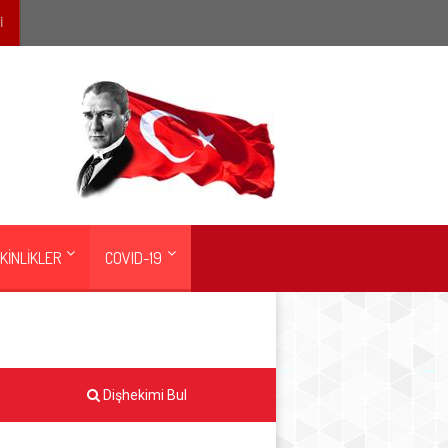
İ
KİNLİKLER
COVID-19
Dişhekimi Bul