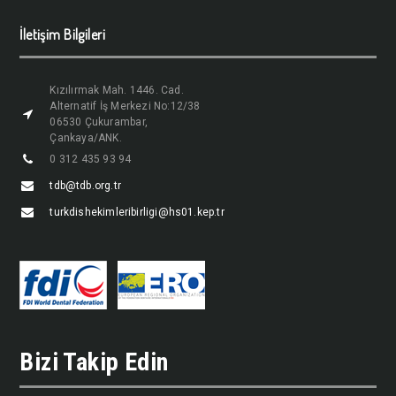
İletişim Bilgileri
Kızılırmak Mah. 1446. Cad.
Alternatif İş Merkezi No:12/38
06530 Çukurambar,
Çankaya/ANK.
0 312 435 93 94
tdb@tdb.org.tr
turkdishekimleribirligi@hs01.kep.tr
Bizi Takip Edin