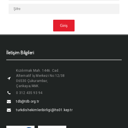
İletişim Bilgileri
Kızılırmak Mah. 1446. Cad.
Alternatif İş Merkezi No:12/38
06530 Çukurambar,
Çankaya/ANK.
0 312 435 93 94
tdb@tdb.org.tr
turkdishekimleribirligi@hs01.kep.tr