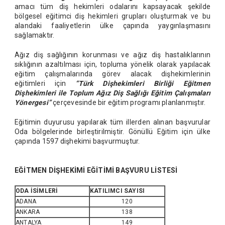
amacı tüm diş hekimleri odalarını kapsayacak şekilde
bölgesel eğitimci diş hekimleri grupları oluşturmak ve bu
alandaki faaliyetlerin ülke çapında yaygınlaşmasını
sağlamaktır.
Ağız diş sağlığının korunması ve ağız diş hastalıklarının
sıklığının azaltılması için, topluma yönelik olarak yapılacak
eğitim çalışmalarında görev alacak dişhekimlerinin
eğitimleri için
“Türk Dişhekimleri Birliği Eğitmen
Dişhekimleri ile Toplum Ağız Diş Sağlığı Eğitim Çalışmaları
Yönergesi”
çerçevesinde bir eğitim programı planlanmıştır.
Eğitimin duyurusu yapılarak tüm illerden alınan başvurular
Oda bölgelerinde birleştirilmiştir. Gönüllü Eğitim için ülke
çapında 1597 dişhekimi başvurmuştur.
EĞİTMEN DİŞHEKİMİ EĞİTİMİ BAŞVURU LİSTESİ
ODA İSİMLERİ
KATILIMCI SAYISI
ADANA
120
ANKARA
138
ANTALYA
149