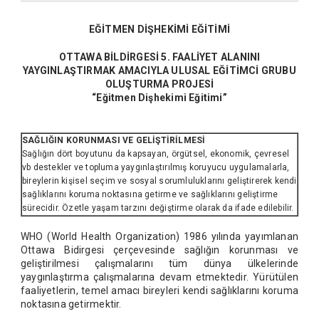
EĞİTMEN DİŞHEKİMİ EĞİTİMİ
OTTAWA BİLDİRGESİ 5. FAALİYET ALANINI
YAYGINLAŞTIRMAK AMACIYLA ULUSAL EĞİTİMCİ GRUBU
OLUŞTURMA PROJESİ
“Eğitmen Dişhekimi Eğitimi”
SAĞLIĞIN KORUNMASI VE GELİŞTİRİLMESİ
Sağlığın dört boyutunu da kapsayan, örgütsel, ekonomik, çevresel
vb destekler ve topluma yaygınlaştırılmış koruyucu uygulamalarla,
bireylerin kişisel seçim ve sosyal sorumluluklarını geliştirerek kendi
sağlıklarını koruma noktasına getirme ve sağlıklarını geliştirme
sürecidir. Özetle yaşam tarzını değiştirme olarak da ifade edilebilir.
WHO (World Health Organization) 1986 yılında yayımlanan
Ottawa Bidirgesi çerçevesinde sağlığın korunması ve
geliştirilmesi çalışmalarını tüm dünya ülkelerinde
yaygınlaştırma çalışmalarına devam etmektedir. Yürütülen
faaliyetlerin, temel amacı bireyleri kendi sağlıklarını koruma
noktasına getirmektir.