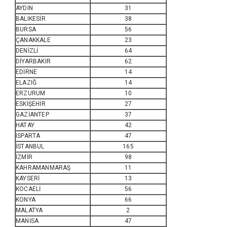
AYDIN
31
BALIKESİR
38
BURSA
56
ÇANAKKALE
23
DENİZLİ
64
DİYARBAKIR
62
EDİRNE
14
ELAZIĞ
14
ERZURUM
10
ESKİŞEHİR
27
GAZİANTEP
37
HATAY
42
ISPARTA
47
İSTANBUL
165
İZMİR
98
KAHRAMANMARAŞ
11
KAYSERİ
13
KOCAELİ
56
KONYA
66
MALATYA
2
MANİSA
47