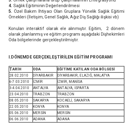
3.
Örnek Çalışmalarla Grup Çalışmalarının Entegrasyonu
4.
Sağlık Eğitiminin Değerlendirilmesi
5.
Özel Bakım İhtiyacı Olan Gruplara Yönelik Sağlık Eğitimi
Örnekleri (İletişim, Genel Sağlık, Ağız Diş Sağlığı ilişkisi vb)
Konuları interaktif olarak ele alınmıştır. Eğitim, 2 dönem
olarak planlanmış ve eğitim programı aşağıdaki Dişhekimleri
Oda bölgelerinde gerçekleştirilmiştir.
I.DÖNEMDE GERÇEKLEŞTİRİLEN EĞİTİM PROGRAMI
T
ARİH
ODA
EĞİTİME KATILAN ODA BÖLGESİ
28.02.2010
DİYARBAKIR
DİYARBAKIR, ELAZIĞ, MALATYA
6-7.03.2010
İZMİR
İZMİR, MANİSA
3-4.04.2010
ANTALYA
ANTALYA, ISPARTA
23.04.2010
TRABZON
TRABZON
08.05.2010
SAKARYA
KOCAELİ, SAKARYA
22.05.2010
KONYA
KONYA
05.06.2010
MERSİN
MERSİN
06.06.2010
ADANA
ADANA