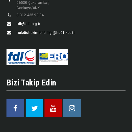
06530 Çukurambar,
Çankaya/ANK.
0 312 435 93 94
tdb@tdb.org.tr
turkdishekimleribirligi@hs01.kep.tr
Bizi Takip Edin
Facebook
Twitter
Youtube
Instagram