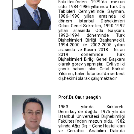
Fakültesi`nden 1979`da mezun
oldu. 1984-1986 yıllarında Türk Diş
Tabipleri Cemiyeti`nde Sayman,
1986-1990 yılları arasında iki
dönem İstanbul Dişhekimleri
Odası Genel Sekreteri, 1990-1992
yılları arasında Oda Başkanı,
1992-1994 döneminde Türk
Dişhekimleri Birliği Başkanvekili,
1994-2000 ile 2002-2008 yılları
arasında ve Kasım 2018 - Nisan
2019 döneminde Türk
Dişhekimleri Birliği Genel Başkanı
olarak görev yapmıştır. Evli ve iki
çocuk babası olan Celal Korkut
Yıldırım, halen İstanbul`da serbest
dişhekimi olarak çalışmaktadır.
Prof.Dr.Onur Şengün
1953 yılında Kırklareli-
Demirköy`de doğdu. 1975 yılında
İstanbul Üniversitesi Dişhekimliği
Fakültesi`nden mezun oldu. 1982
yılında Ağız Diş – Çene Hastalıkları
ve Cerrahisi Anabilim Dalında