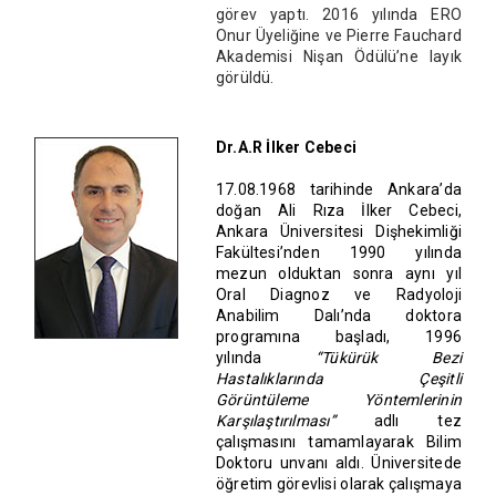
görev yaptı. 2016 yılında ERO
Onur Üyeliğine ve Pierre Fauchard
Akademisi Nişan Ödülü’ne layık
görüldü.
Dr.A.R İlker Cebeci
17.08.1968 tarihinde Ankara’da
doğan Ali Rıza İlker Cebeci,
Ankara Üniversitesi Dişhekimliği
Fakültesi’nden 1990 yılında
mezun olduktan sonra aynı yıl
Oral Diagnoz ve Radyoloji
Anabilim Dalı’nda doktora
programına başladı, 1996
yılında
“Tükürük Bezi
Hastalıklarında Çeşitli
Görüntüleme Yöntemlerinin
Karşılaştırılması”
adlı tez
çalışmasını tamamlayarak Bilim
Doktoru unvanı aldı. Üniversitede
öğretim görevlisi olarak çalışmaya