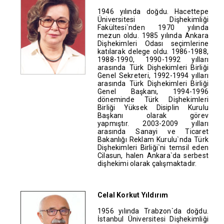
1946 yılında doğdu. Hacettepe
Üniversitesi Dişhekimliği
Fakültesi`nden 1970 yılında
mezun oldu. 1985 yılında Ankara
Dişhekimleri Odası seçimlerine
katılarak delege oldu. 1986-1988,
1988-1990, 1990-1992 yılları
arasında Türk Dişhekimleri Birliği
Genel Sekreteri, 1992-1994 yılları
arasında Türk Dişhekimleri Birliği
Genel Başkanı, 1994-1996
döneminde Türk Dişhekimleri
Birliği Yüksek Disiplin Kurulu
Başkanı olarak görev
yapmıştır. 2003-2009 yılları
arasında Sanayi ve Ticaret
Bakanlığı Reklam Kurulu`nda Türk
Dişhekimleri Birliği`ni temsil eden
Cilasun, halen Ankara`da serbest
dişhekimi olarak çalışmaktadır.
Celal Korkut Yıldırım
1956 yılında Trabzon`da doğdu.
İstanbul Üniversitesi Dişhekimliği