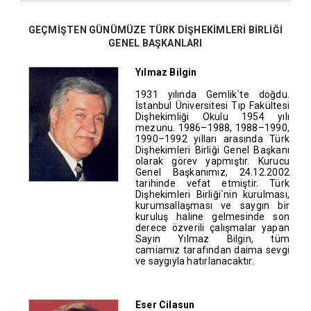
GEÇMİŞTEN GÜNÜMÜZE TÜRK DİŞHEKİMLERİ BİRLİĞİ
GENEL BAŞKANLARI
Yılmaz Bilgin
1931 yılında Gemlik`te doğdu.
İstanbul Üniversitesi Tıp Fakültesi
Dişhekimliği Okulu 1954 yılı
mezunu. 1986–1988, 1988–1990,
1990–1992 yılları arasında Türk
Dişhekimleri Birliği Genel Başkanı
olarak görev yapmıştır. Kurucu
Genel Başkanımız, 24.12.2002
tarihinde vefat etmiştir. Türk
Dişhekimleri Birliği`nin kurulması,
kurumsallaşması ve saygın bir
kuruluş haline gelmesinde son
derece özverili çalışmalar yapan
Sayın Yılmaz Bilgin, tüm
camiamız tarafından daima sevgi
ve saygıyla hatırlanacaktır.
Eser Cilasun