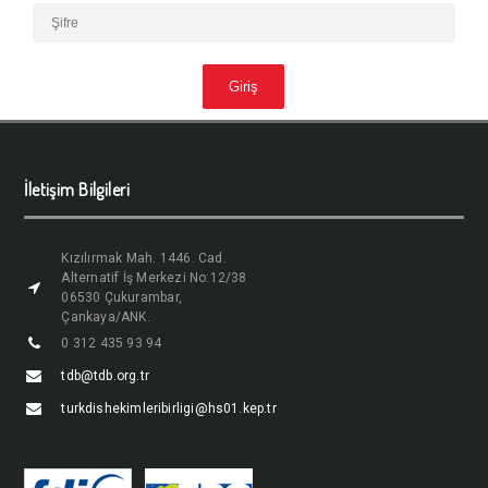
İletişim Bilgileri
Kızılırmak Mah. 1446. Cad.
Alternatif İş Merkezi No:12/38
06530 Çukurambar,
Çankaya/ANK.
0 312 435 93 94
tdb@tdb.org.tr
turkdishekimleribirligi@hs01.kep.tr