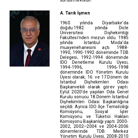
sürdürmektedir.
A. Tarık İşmen
1960 yılında Diyarbakır’da
doğdu.1982 yılında Dicle
Üniversitesi Dişhekimliği
Fakültesi'nden mezun oldu. 1985
yılında İstanbul Moda’da
muayenehanesini açtı. 1988-
1990, 1990-1992 döneminde TDB
Delegesi, 1992-1994 döneminde
İDO Denetleme Kurulu Üyesi,
1994-1996, 1996-1998
döneminde İDO Yönetim Kurulu
Üyesi olarak, 16. ve 17.Dönem de
İstanbul Dişhekimleri Odası
Başkanvekili olarak görev yaptı.
Eylül 2020’de yapılan Oda Genel
Kurulu sonucu 18.Dönem İstanbul
Dişhekimleri Odası Başkanlığına
seçildi. Ayrıca İDO İlçe Temsilciliği
Komisyonu, Sosyal İşler
Komisyonu ve Tüketici Hakları
Komisyonu Başkanlığı yaptı. 2000-
2002, 2002–2004 ve 2004-2006
dönemlerinde TDB Merkez
Yönetim Kurulu Üyesi, 2008-2010