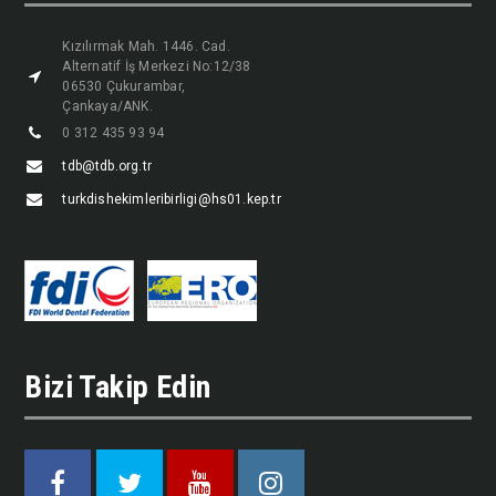
Kızılırmak Mah. 1446. Cad.
Alternatif İş Merkezi No:12/38
06530 Çukurambar,
Çankaya/ANK.
0 312 435 93 94
tdb@tdb.org.tr
turkdishekimleribirligi@hs01.kep.tr
Bizi Takip Edin
Facebook
Twitter
Youtube
Instagram