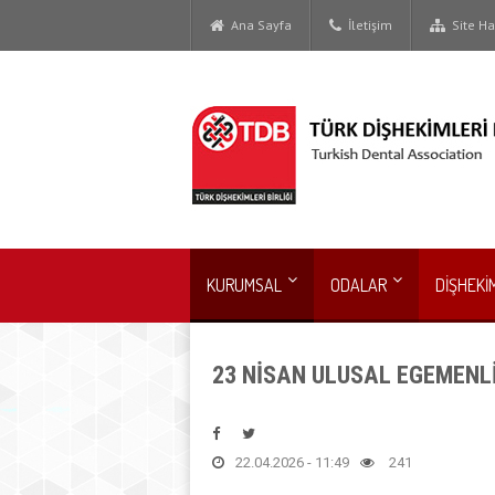
Ana Sayfa
İletişim
Site Har
KURUMSAL
ODALAR
DİŞHEKİ
23 NİSAN ULUSAL EGEMENL
22.04.2026 - 11:49
241