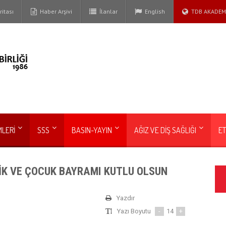
itası
Haber Arşivi
İlanlar
English
TDB AKADEM
MLERİ
SSS
BASIN-YAYIN
AĞIZ VE DİŞ SAĞLIĞI
ET
İK VE ÇOCUK BAYRAMI KUTLU OLSUN
Yazdır
Yazı Boyutu
-
14
+