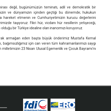
mirası değil, bugünümüzün teminatı, adil ve demokratik bir
mizin ve dünyamızın içinden geçtiği bu dönemde; hukukun
lla hareket etmenin ve Cumhuriyetimizin kurucu değerlerini
izde taşıyoruz. Fikri hür, vicdanı hür nesillerin yetişeceği,
lduğu bir Türkiye idealine olan inancımızı koruyoruz.
larak armağan eden başta büyük önderimiz Mustafa Kemal
e, bağımsızlığımız için can veren tüm kahramanlarımızı saygı
üm milletimizin 23 Nisan Ulusal Egemenlik ve Çocuk Bayramı’nı