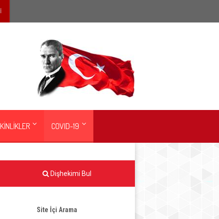
İ
KİNLİKLER
COVID-19
Dişhekimi Bul
Site İçi Arama