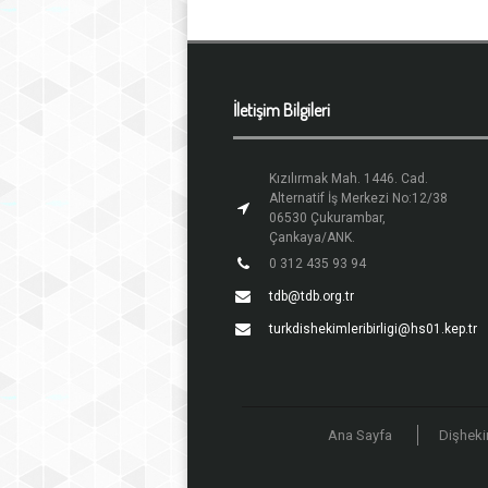
İletişim Bilgileri
Kızılırmak Mah. 1446. Cad.
Alternatif İş Merkezi No:12/38
06530 Çukurambar,
Çankaya/ANK.
0 312 435 93 94
tdb@tdb.org.tr
turkdishekimleribirligi@hs01.kep.tr
Ana Sayfa
Dişheki