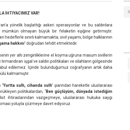
A İHTİYACIMIZ VAR!
İran’a yönelik başlattığı askeri operasyonlar ve bu saldırılara
isi mümkün olmayan büyük bir felaketin eşiğine getirmiştir.
 hedeflerle sınırlı kalmamakta; sivil yaşamı, bölge halklarının
şama hakkını’
doğrudan tehdit etmektedir.
 ülkenin yer altı zenginliklerine el koyma uğruna masum sivillerin
 tırmandıran işgal ve saldırı politikaları ve silahların gölgesinde
kabul edilemez. İçinde bulunduğumuz coğrafyanın artık daha
ülü kalmamıştır.
n
‘Yurtta sulh, cihanda sulh’
şiarından hareketle uluslararası
örükleyen politikalardan,
‘Ben güçlüyüm, dünyada istediğim
ist ihtiraslarından vazgeçmeye, uluslararası hukuka saygı
omasi yoluyla çözmeye davet ediyoruz.