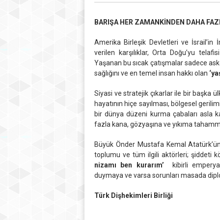
BARIŞA HER ZAMANKİNDEN DAHA FAZL
Amerika Birleşik Devletleri ve İsrail’in 
verilen karşılıklar, Orta Doğu’yu telaf
Yaşanan bu sıcak çatışmalar sadece askeri
sağlığını ve en temel insan hakkı olan
‘ya
Siyasi ve stratejik çıkarlar ile bir başka
hayatının hiçe sayılması, bölgesel gerilimi
bir dünya düzeni kurma çabaları asla 
fazla kana, gözyaşına ve yıkıma tahamm
Büyük Önder Mustafa Kemal Atatürk’ü
toplumu ve tüm ilgili aktörleri; şiddeti k
nizamı ben kurarım’
kibirli emperyal
duymaya ve varsa sorunları masada dipl
Türk Dişhekimleri Birliği