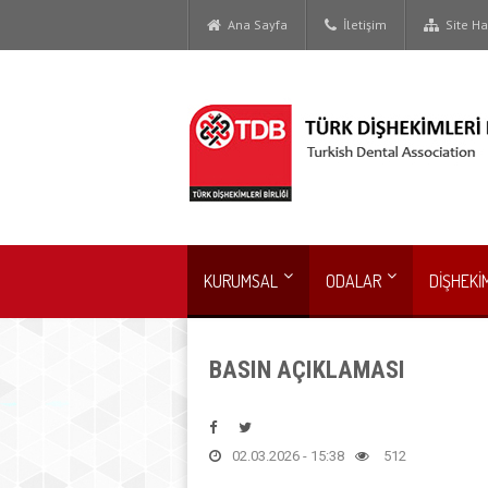
Ana Sayfa
İletişim
Site Har
KURUMSAL
ODALAR
DİŞHEKİ
BASIN AÇIKLAMASI
02.03.2026 - 15:38
512