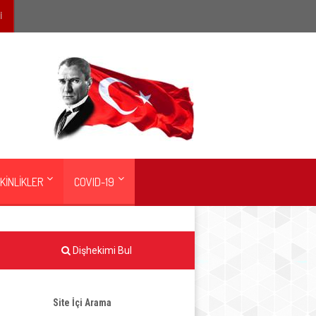
İ
KİNLİKLER
COVID-19
Dişhekimi Bul
Site İçi Arama