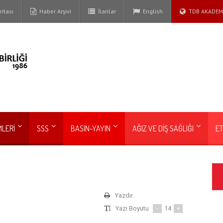
itası
Haber Arşivi
İlanlar
English
TDB AKADEM
MLERİ
SSS
BASIN-YAYIN
AĞIZ VE DİŞ SAĞLIĞI
ET
Yazdır
Yazı Boyutu
-
14
+