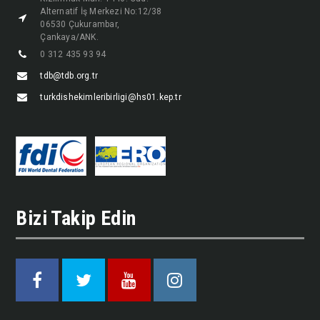
Alternatif İş Merkezi No:12/38
06530 Çukurambar,
Çankaya/ANK.
0 312 435 93 94
tdb@tdb.org.tr
turkdishekimleribirligi@hs01.kep.tr
Bizi Takip Edin
Facebook
Twitter
Youtube
Instagram