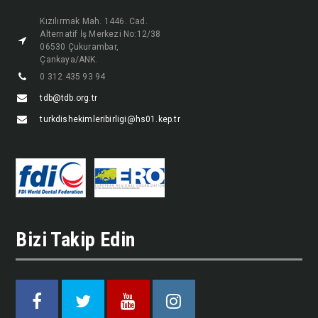
Kızılırmak Mah. 1446. Cad.
Alternatif İş Merkezi No:12/38
06530 Çukurambar,
Çankaya/ANK.
0 312 435 93 94
tdb@tdb.org.tr
turkdishekimleribirligi@hs01.kep.tr
Bizi Takip Edin
Facebook
Twitter
Youtube
Instagram