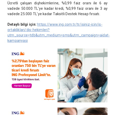
Ücretli çalışan dişhekimlerine, %0,99 faiz oranı ile 6 ay
vadede 50.000 TL'ye kadar kredi, %0,99 faiz oranı ile 3 ay
vadede 25.000 TL'ye kadar Taksitli Destek Hesap fırsatı.
Detaylı bilgi için:
https://www.ing.com.tr/tr/isiniz-icin/is-
ortakliklari/dis-hekimleri?
utm_source=tdb&utm_medium=sms&utm_campaign=aidat-
kampanyasi