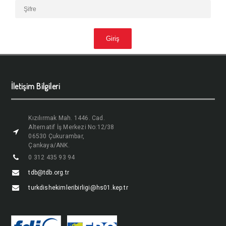
İletişim Bilgileri
Kızılırmak Mah. 1446. Cad.
Alternatif İş Merkezi No:12/38
06530 Çukurambar,
Çankaya/ANK.
0 312 435 93 94
tdb@tdb.org.tr
turkdishekimleribirligi@hs01.kep.tr