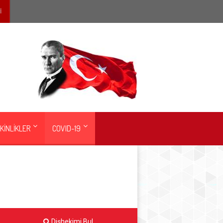
İ
KİNLİKLER
COVID-19
Dişhekimi Bul