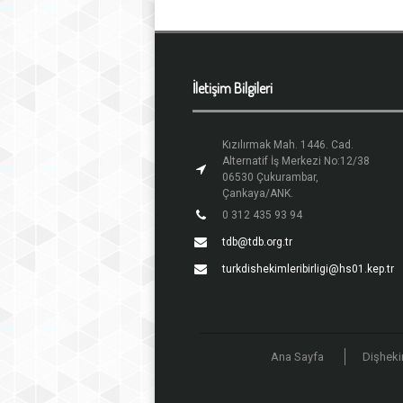
İletişim Bilgileri
Kızılırmak Mah. 1446. Cad.
Alternatif İş Merkezi No:12/38
06530 Çukurambar,
Çankaya/ANK.
0 312 435 93 94
tdb@tdb.org.tr
turkdishekimleribirligi@hs01.kep.tr
Ana Sayfa
Dişheki