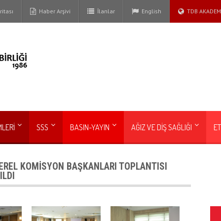
itası
Haber Arşivi
İlanlar
English
TDB AKADEM
MLERİ
SSS
BASIN-YAYIN
AĞIZ VE DİŞ SAĞLIĞI
ET
YEREL KOMİSYON BAŞKANLARI TOPLANTISI
ILDI