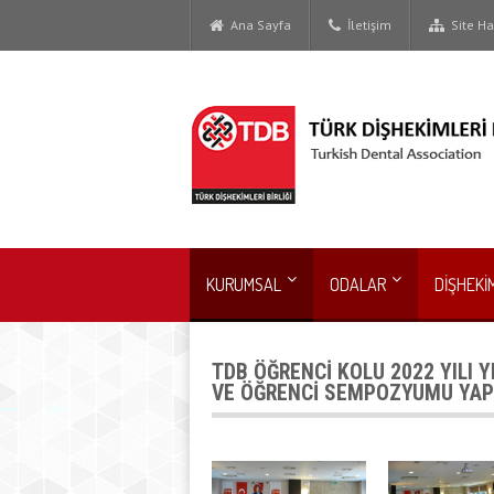
Ana Sayfa
İletişim
Site Har
KURUMSAL
ODALAR
DİŞHEKİ
TDB ÖĞRENCİ KOLU 2022 YILI 
VE ÖĞRENCİ SEMPOZYUMU YAP