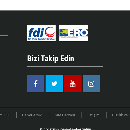
Bizi Takip Edin
Facebook
Twitter
Youtube
Instagram
mi Bul
Haber Arşivi
Site Haritası
İletişim
Gizlilik ve
© 2015 Türk Dişhekimleri Birliği