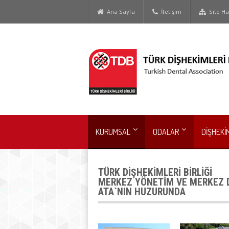
Ana Sayfa
İletişim
Site Har
KURUMSAL
ODALAR
DİŞHEKİ
TÜRK DİŞHEKİMLERİ BİRLİĞİ
MERKEZ YÖNETİM VE MERKEZ 
ATA`NIN HUZURUNDA