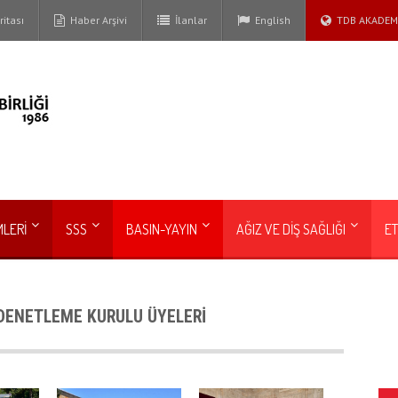
itası
Haber Arşivi
İlanlar
English
TDB AKADEM
MLERİ
SSS
BASIN-YAYIN
AĞIZ VE DİŞ SAĞLIĞI
ET
DENETLEME KURULU ÜYELERİ