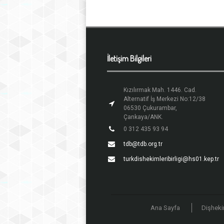
İletişim Bilgileri
Kızılırmak Mah. 1446. Cad.
Alternatif İş Merkezi No:12/38
06530 Çukurambar,
Çankaya/ANK.
0 312 435 93 94
tdb@tdb.org.tr
turkdishekimleribirligi@hs01.kep.tr
Ana Sayfa
Dişheki