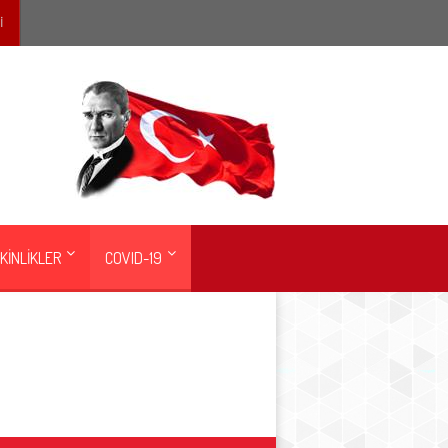
İ
KİNLİKLER
COVID-19