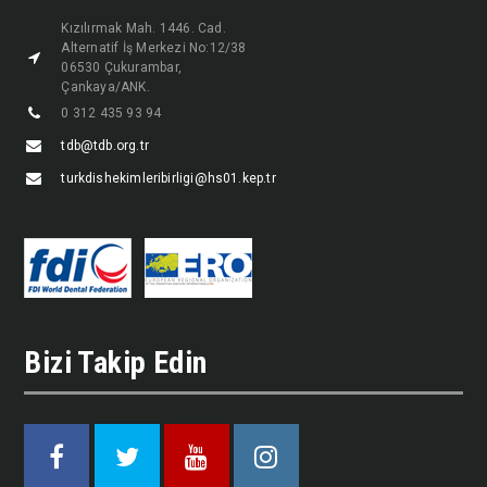
Kızılırmak Mah. 1446. Cad.
Alternatif İş Merkezi No:12/38
06530 Çukurambar,
Çankaya/ANK.
0 312 435 93 94
tdb@tdb.org.tr
turkdishekimleribirligi@hs01.kep.tr
Bizi Takip Edin
Facebook
Twitter
Youtube
Instagram