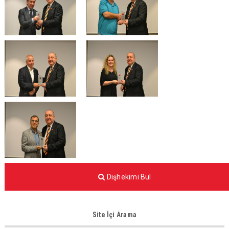
Dişhekimi Bul
Site İçi Arama