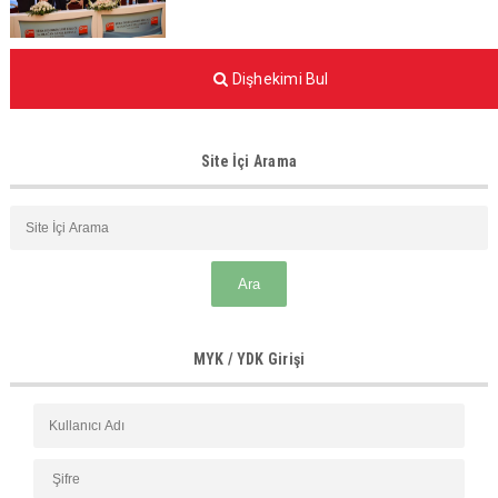
Dişhekimi Bul
Site İçi Arama
MYK / YDK Girişi