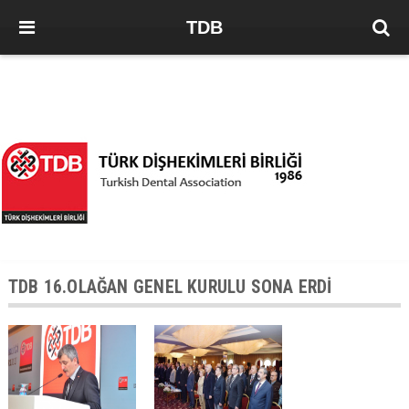
TDB
TDB 16.OLAĞAN GENEL KURULU SONA ERDİ