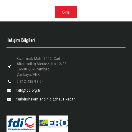
İletişim Bilgileri
Kızılırmak Mah. 1446. Cad.
Alternatif İş Merkezi No:12/38
06530 Çukurambar,
Çankaya/ANK.
0 312 435 93 94
tdb@tdb.org.tr
turkdishekimleribirligi@hs01.kep.tr