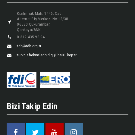
Kızılırmak Mah. 1446. Cad.
Alternatif İş Merkezi No:12/38
06530 Çukurambar,
Çankaya/ANK.
0 312 435 93 94
tdb@tdb.org.tr
turkdishekimleribirligi@hs01.kep.tr
Bizi Takip Edin
Facebook
Twitter
Youtube
Instagram