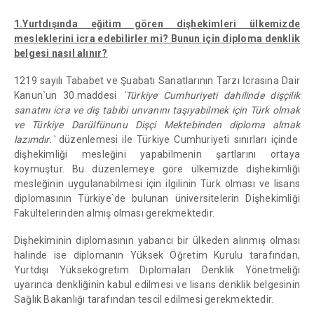
1.Yurtdışında eğitim gören dişhekimleri ülkemizde
mesleklerini icra edebilirler mi? Bunun için diploma denklik
belgesi nasıl alınır?
1219 sayılı Tababet ve Şuabatı Sanatlarının Tarzı İcrasına Dair
Kanun`un 30.maddesi
`Türkiye Cumhuriyeti dahilinde dişçilik
sanatını icra ve diş tabibi unvanını taşıyabilmek için Türk olmak
ve Türkiye Darülfünunu Dişçi Mektebinden diploma almak
lazımdır.`
düzenlemesi ile Türkiye Cumhuriyeti sınırları içinde
dişhekimliği mesleğini yapabilmenin şartlarını ortaya
koymuştur. Bu düzenlemeye göre ülkemizde dişhekimliği
mesleğinin uygulanabilmesi için ilgilinin Türk olması ve lisans
diplomasının Türkiye`de bulunan üniversitelerin Dişhekimliği
Fakültelerinden almış olması gerekmektedir.
Dişhekiminin diplomasının yabancı bir ülkeden alınmış olması
halinde ise diplomanın Yüksek Öğretim Kurulu tarafından,
Yurtdışı Yüksekögretim Diplomaları Denklik Yönetmeliği
uyarınca denkliğinin kabul edilmesi ve lisans denklik belgesinin
Sağlık Bakanlığı tarafından tescil edilmesi gerekmektedir.