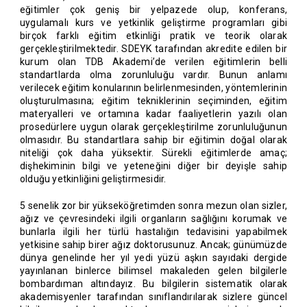
eğitimler çok geniş bir yelpazede olup, konferans,
uygulamalı kurs ve yetkinlik geliştirme programları gibi
birçok farklı eğitim etkinliği pratik ve teorik olarak
gerçekleştirilmektedir. SDEYK tarafından akredite edilen bir
kurum olan TDB Akademi’de verilen eğitimlerin belli
standartlarda olma zorunluluğu vardır. Bunun anlamı
verilecek eğitim konularının belirlenmesinden, yöntemlerinin
oluşturulmasına; eğitim tekniklerinin seçiminden, eğitim
materyalleri ve ortamına kadar faaliyetlerin yazılı olan
prosedürlere uygun olarak gerçekleştirilme zorunluluğunun
olmasıdır. Bu standartlara sahip bir eğitimin doğal olarak
niteliği çok daha yüksektir. Sürekli eğitimlerde amaç;
dişhekiminin bilgi ve yeteneğini diğer bir deyişle sahip
olduğu yetkinliğini geliştirmesidir.
5 senelik zor bir yükseköğretimden sonra mezun olan sizler,
ağız ve çevresindeki ilgili organların sağlığını korumak ve
bunlarla ilgili her türlü hastalığın tedavisini yapabilmek
yetkisine sahip birer ağız doktorusunuz. Ancak; günümüzde
dünya genelinde her yıl yedi yüzü aşkın sayıdaki dergide
yayınlanan binlerce bilimsel makaleden gelen bilgilerle
bombardıman altındayız. Bu bilgilerin sistematik olarak
akademisyenler tarafından sınıflandırılarak sizlere güncel