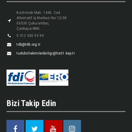
Kızılırmak Mah. 1446. Cad.
Alternatif İş Merkezi No:12/38
06530 Çukurambar,
Çankaya/ANK.
0 312 435 93 94
tdb@tdb.org.tr
turkdishekimleribirligi@hs01.kep.tr
Bizi Takip Edin
Facebook
Twitter
Youtube
Instagram