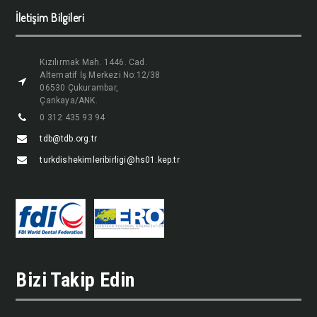
İletişim Bilgileri
Kızılırmak Mah. 1446. Cad.
Alternatif İş Merkezi No:12/38
06530 Çukurambar,
Çankaya/ANK.
0 312 435 93 94
tdb@tdb.org.tr
turkdishekimleribirligi@hs01.kep.tr
Bizi Takip Edin