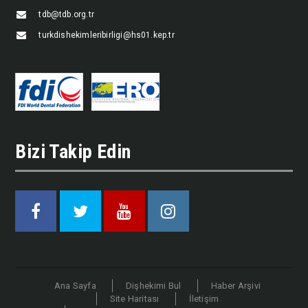
tdb@tdb.org.tr
turkdishekimleribirligi@hs01.kep.tr
Bizi Takip Edin
Facebook
Twitter
Youtube
Instagram
Ana Sayfa
Dişhekimi Bul
Haber Arşivi
Site Haritası
İletişim