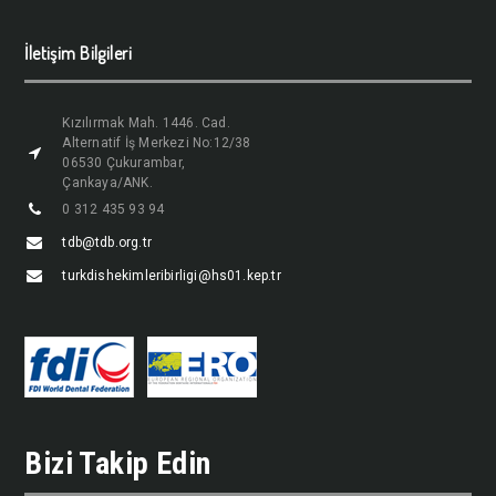
İletişim Bilgileri
Kızılırmak Mah. 1446. Cad.
Alternatif İş Merkezi No:12/38
06530 Çukurambar,
Çankaya/ANK.
0 312 435 93 94
tdb@tdb.org.tr
turkdishekimleribirligi@hs01.kep.tr
Bizi Takip Edin