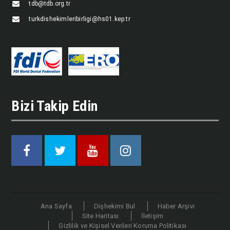
tdb@tdb.org.tr
turkdishekimleribirligi@hs01.kep.tr
Bizi Takip Edin
Facebook
Twitter
Youtube
Instagram
Ana Sayfa
Dişhekimi Bul
Haber Arşivi
Site Haritası
İletişim
Gizlilik ve Kişisel Verileri Koruma Politikası