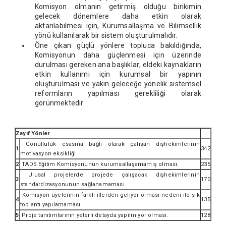
Komisyon olmanın getirmiş olduğu birikimin
gelecek dönemlere daha etkin olarak
aktarılabilmesi için, Kurumsallaşma ve Bilimsellik
yönü kullanılarak bir sistem oluşturulmalıdır.
Öne çıkan güçlü yönlere topluca bakıldığında,
Komisyonun daha güçlenmesi için üzerinde
durulması gereken ana başlıklar; eldeki kaynakların
etkin kullanımı için kurumsal bir yapının
oluşturulması ve yakın geleceğe yönelik sistemsel
reformların yapılması gerekliliği olarak
görünmektedir.
Zayıf Yönler
Gönüllülük esasına bağlı olarak çalışan dişhekimlerinin
1
342
motivasyon eksikliği
2
TADS Eğitim Komisyonunun kurumsallaşamamış olması.
235
Ulusal projelerde projede çalışacak dişhekimlerinin
3
170
standardizasyonunun sağlanamaması
Komisyon üyelerinin farklı illerden geliyor olması nedeni ile sık
4
135
toplantı yapılamaması.
5
Proje tanıtımlarının yeterli detayda yapılmıyor olması.
128