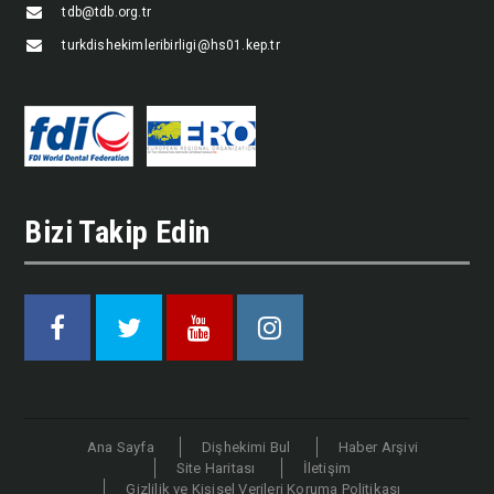
tdb@tdb.org.tr
turkdishekimleribirligi@hs01.kep.tr
Bizi Takip Edin
Facebook
Twitter
Youtube
Instagram
Ana Sayfa
Dişhekimi Bul
Haber Arşivi
Site Haritası
İletişim
Gizlilik ve Kişisel Verileri Koruma Politikası