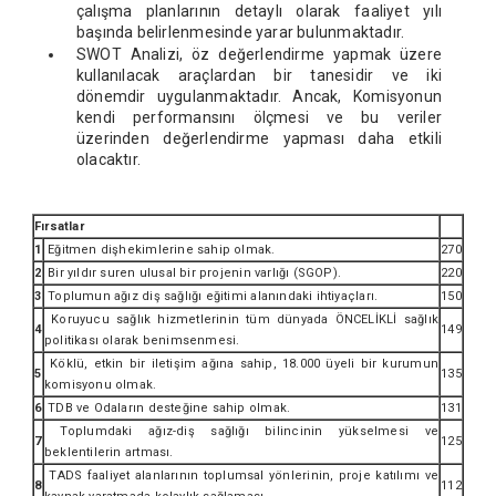
çalışma planlarının detaylı olarak faaliyet yılı
başında belirlenmesinde yarar bulunmaktadır.
SWOT Analizi, öz değerlendirme yapmak üzere
kullanılacak araçlardan bir tanesidir ve iki
dönemdir uygulanmaktadır. Ancak, Komisyonun
kendi performansını ölçmesi ve bu veriler
üzerinden değerlendirme yapması daha etkili
olacaktır.
Fırsatlar
1
Eğitmen dişhekimlerine sahip olmak.
270
2
Bir yıldır suren ulusal bir projenin varlığı (SGOP).
220
3
Toplumun ağız diş sağlığı eğitimi alanındaki ihtiyaçları.
150
Koruyucu sağlık hizmetlerinin tüm dünyada ÖNCELİKLİ sağlık
4
149
politikası olarak benimsenmesi.
Köklü, etkin bir iletişim ağına sahip, 18.000 üyeli bir kurumun
5
135
komisyonu olmak.
6
TDB ve Odaların desteğine sahip olmak.
131
Toplumdaki ağız-diş sağlığı bilincinin yükselmesi ve
7
125
beklentilerin artması.
TADS faaliyet alanlarının toplumsal yönlerinin, proje katılımı ve
8
112