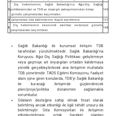
Diş hekimlerinin; Sağlık Bakanlığı’nın Ağız-Diş Sağlığı
3
politikalarından ve TDB ye önyargılı yaklaşımlarından dolayı
160
gönüllü çalışmalardan kaçınmaları.
4
Çalışmalara Oda katılımlarının düşük seyretmesi
157
Diş hekimlerinin ekonomik sıkıntılar nedeniyle gönüllü
5
148
çalışmalardan kaçınmaları.
Sağlık Bakanlığı ile kurumsal iletişim TDB
tarafından yürütülmektedir. Sağlık Bakanlığı’na
Koruyucu Ağız-Diş Sağlığı Politikası geliştirmeye
veya geçmişe ait önyargıları ortadan kaldırmaya
yönelik gerçekleştirilecek ana iletişimin muhatabı
TDB yönetimidir. TADS Eğitimi Komisyonu, faaliyet
alanı içine giren konularda, TDB’yi Sağlık Bakanlığı
ile kuracağı iletişimde güçlendirecek
plan/proje/politika donanımını sağlamakla
sorumludur.
Odaların desteğine sahip olmak fırsat olarak
belirtilmiş ancak etkenliği ile ilgili tehdit unsuru da
belirtilmiştir. Oda Komisyonları ile iletişimin
etkinleştirilmesi, ortak hareket planları