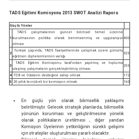
TADS Eğitimi Komisyonu 2013 SWOT Analizi Raporu
Güçlü Yönler
TADS çalışmalarının güncel bilimsel temel üzerine
1
kurulmasının politika olarak benimsenmiş ve uygulanıyor
400
olması.
Türkiye çapında, TADS faaliyetlerinde çalışmak üzere gönüllü
2
325
eğitmen dişhekimlerinin varlığı.
TADS Eğitimi Komisyonu tarafından yapılmış ve topluma
3
255
ulaşmış çalışmaların gerçekleştirilmiş olması.
4
TDB ve Odaların desteğine sahip olmak
172
5
20 yıllık tecrübeli bir komisyon olmak.
160
En güçlü yön olarak bilimsellik yaklaşımı
belirtilmiştir. Gelecek stratejik planlarda, bilimsellik
yönünün korunması ve geliştirilmesine yönelik
olarak politikaların üretilmesi , diğer yandan
Komisyon Üyelerinin yetkinliğinin sürekli gelişimi
için stratejiler oluşturulması yararlı olacaktır.