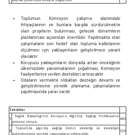
kaynak yaratmada kolaylık sağlaması.
Toplumun Komisyon çalışma alanındaki
ihtiyaçlarının ve bunlara karşılık sürdürülmekte
olan projelerin bulunması, gelecek dönemlerin
planlanması açısından önemlidir. Yapılmakta olan
çalışmaların son hedef olan topluma katkılarının
ölçülmesi için yaklaşımların geliştirilmesi yararlı
olacaktır.
Koruyucu yaklaşımların dünyada artan önceliğinin
ülkemizdeki yansımalarının çoğalması, Komisyon
faaliyetlerine verilen destekleri artıracaktır.
Odaların vermekte oldukları desteğin devamı ve
geliştirilmesine yönelik planlama çalışmalarının
yapılmasında yarar vardır.
Tehditler
Sağlık Bakanlığı’nın Koruyucu Ağız-Diş Sağlığı Politikasının
1
480
yetersiz olması.
Toplumda ağız-diş sağlığı bilinci eksikliği ve eksikliğin
2
220
giderilmesine yönelik çalışmaların yetersizliği.