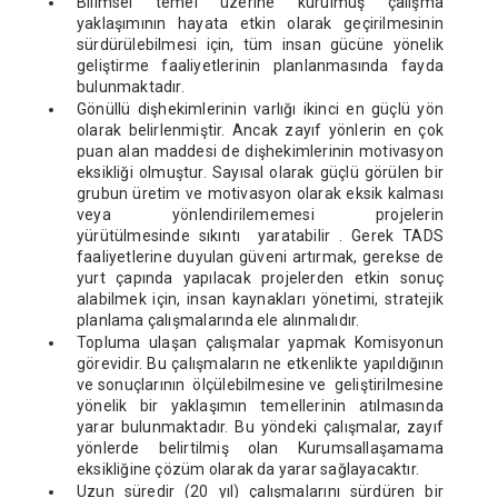
Bilimsel temel üzerine kurulmuş çalışma
yaklaşımının hayata etkin olarak geçirilmesinin
sürdürülebilmesi için, tüm insan gücüne yönelik
geliştirme faaliyetlerinin planlanmasında fayda
bulunmaktadır.
Gönüllü dişhekimlerinin varlığı ikinci en güçlü yön
olarak belirlenmiştir. Ancak zayıf yönlerin en çok
puan alan maddesi de dişhekimlerinin motivasyon
eksikliği olmuştur. Sayısal olarak güçlü görülen bir
grubun üretim ve motivasyon olarak eksik kalması
veya yönlendirilememesi projelerin
yürütülmesinde sıkıntı yaratabilir . Gerek TADS
faaliyetlerine duyulan güveni artırmak, gerekse de
yurt çapında yapılacak projelerden etkin sonuç
alabilmek için, insan kaynakları yönetimi, stratejik
planlama çalışmalarında ele alınmalıdır.
Topluma ulaşan çalışmalar yapmak Komisyonun
görevidir. Bu çalışmaların ne etkenlikte yapıldığının
ve sonuçlarının ölçülebilmesine ve geliştirilmesine
yönelik bir yaklaşımın temellerinin atılmasında
yarar bulunmaktadır. Bu yöndeki çalışmalar, zayıf
yönlerde belirtilmiş olan Kurumsallaşamama
eksikliğine çözüm olarak da yarar sağlayacaktır.
Uzun süredir (20 yıl) çalışmalarını sürdüren bir