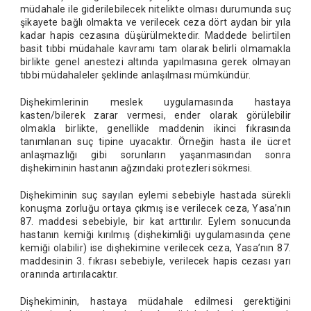
müdahale ile giderilebilecek nitelikte olması durumunda suç
şikayete bağlı olmakta ve verilecek ceza dört aydan bir yıla
kadar hapis cezasına düşürülmektedir. Maddede belirtilen
basit tıbbi müdahale kavramı tam olarak belirli olmamakla
birlikte genel anestezi altında yapılmasına gerek olmayan
tıbbi müdahaleler şeklinde anlaşılması mümkündür.
Dişhekimlerinin meslek uygulamasında hastaya
kasten/bilerek zarar vermesi, ender olarak görülebilir
olmakla birlikte, genellikle maddenin ikinci fıkrasında
tanımlanan suç tipine uyacaktır. Örneğin hasta ile ücret
anlaşmazlığı gibi sorunların yaşanmasından sonra
dişhekiminin hastanın ağzındaki protezleri sökmesi.
Dişhekiminin suç sayılan eylemi sebebiyle hastada sürekli
konuşma zorluğu ortaya çıkmış ise verilecek ceza, Yasa’nın
87. maddesi sebebiyle, bir kat arttırılır. Eylem sonucunda
hastanın kemiği kırılmış (dişhekimliği uygulamasında çene
kemiği olabilir) ise dişhekimine verilecek ceza, Yasa’nın 87.
maddesinin 3. fıkrası sebebiyle, verilecek hapis cezası yarı
oranında artırılacaktır.
Dişhekiminin, hastaya müdahale edilmesi gerektiğini