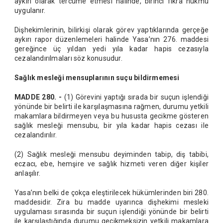
aykırı olarak tercüme etmesi halinde, birinci fıkra hükmü
uygulanır.
Dişhekimlerinin, bilirkişi olarak görev yaptıklarında gerçeğe
aykırı rapor düzenlemeleri halinde Yasa’nın 276. maddesi
gereğince üç yıldan yedi yıla kadar hapis cezasıyla
cezalandırılmaları söz konusudur.
Sağlık mesleği mensuplarının suçu bildirmemesi
MADDE 280. -
(1) Görevini yaptığı sırada bir suçun işlendiği
yönünde bir belirti ile karşılaşmasına rağmen, durumu yetkili
makamlara bildirmeyen veya bu hususta gecikme gösteren
sağlık mesleği mensubu, bir yıla kadar hapis cezası ile
cezalandırılır.
(2) Sağlık mesleği mensubu deyiminden tabip, diş tabibi,
eczacı, ebe, hemşire ve sağlık hizmeti veren diğer kişiler
anlaşılır.
Yasa’nın belki de çokça eleştirilecek hükümlerinden biri 280.
maddesidir. Zira bu madde uyarınca dişhekimi mesleki
uygulaması sırasında bir suçun işlendiği yönünde bir belirti
ile karşılaştığında durumu gecikmeksizin yetkili makamlara