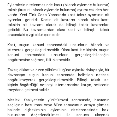
Eylemlerin nitelenmesinde kasıt (bilerek eylemde bulunma)
taksir (kusurlu olarak eylemde bulunma) ayrımı eskiden beri
vardır. Yeni Türk Ceza Yasasında kast taksir ayrımının alt
ayrımları getirildi. Kastın alt kavramı olarak olası kast,
taksirin alt kavramı olarak da bilinçli taksir kavramları
getirildi. Bu kavramlardan olası kast ve bilinçli taksir
arasındaki çizgi oldukça incedir.
Kast, suçun kanuni tanımındaki unsurların bilerek ve
istenerek gerçekleştirilmesidir. Olası kast ise kişinin, suçun
kanuni tanımındaki unsurların gerçekleşebileceğini
öngörmesine rağmen, fiili işlemesidir.
Taksir, dikkat ve özen yükümlülüğüne aykırılık dolayısıyla, bir
davranışın suçun kanuni tanımında belirtilen neticesi
öngörülmeyerek gerçekleştirilmesidir. Bilinçli taksir ise,
kişinin öngördüğü neticeyi istememesine karşın, neticenin
meydana gelmesi halidir.
Mesleki faaliyetlerin yürütülmesi sonrasında, hastanın
sağlığının bozulması veya ölüm sonucunun ortaya çıkması
halinde dişhekiminin eyleminin nitelenmesinde bazı
hususların değerlendirilmesi ile sonuca ulaşmak