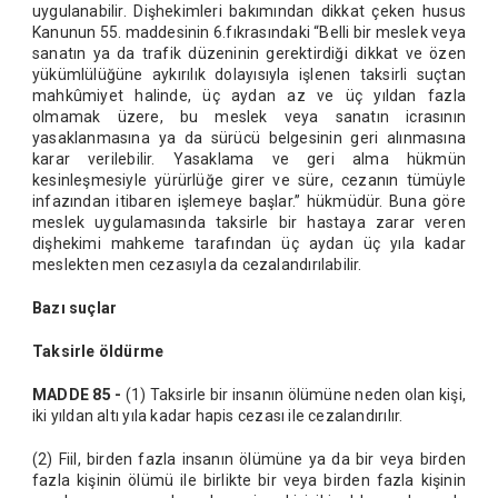
uygulanabilir. Dişhekimleri bakımından dikkat çeken husus
Kanunun 55. maddesinin 6.fıkrasındaki “Belli bir meslek veya
sanatın ya da trafik düzeninin gerektirdiği dikkat ve özen
yükümlülüğüne aykırılık dolayısıyla işlenen taksirli suçtan
mahkûmiyet halinde, üç aydan az ve üç yıldan fazla
olmamak üzere, bu meslek veya sanatın icrasının
yasaklanmasına ya da sürücü belgesinin geri alınmasına
karar verilebilir. Yasaklama ve geri alma hükmün
kesinleşmesiyle yürürlüğe girer ve süre, cezanın tümüyle
infazından itibaren işlemeye başlar.” hükmüdür. Buna göre
meslek uygulamasında taksirle bir hastaya zarar veren
dişhekimi mahkeme tarafından üç aydan üç yıla kadar
meslekten men cezasıyla da cezalandırılabilir.
Bazı suçlar
Taksirle öldürme
MADDE 85 -
(1) Taksirle bir insanın ölümüne neden olan kişi,
iki yıldan altı yıla kadar hapis cezası ile cezalandırılır.
(2) Fiil, birden fazla insanın ölümüne ya da bir veya birden
fazla kişinin ölümü ile birlikte bir veya birden fazla kişinin