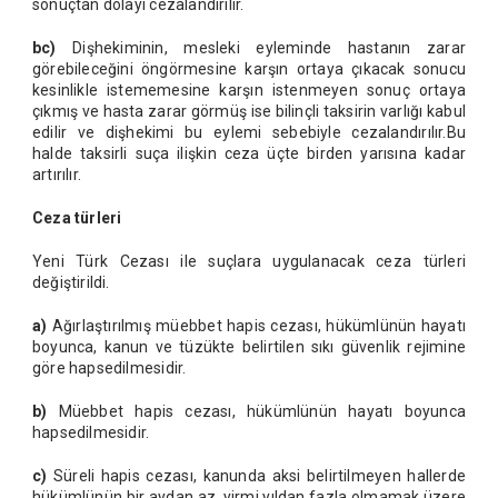
sonuçtan dolayı cezalandırılır.
bc)
Dişhekiminin, mesleki eyleminde hastanın zarar
görebileceğini öngörmesine karşın ortaya çıkacak sonucu
kesinlikle istememesine karşın istenmeyen sonuç ortaya
çıkmış ve hasta zarar görmüş ise bilinçli taksirin varlığı kabul
edilir ve dişhekimi bu eylemi sebebiyle cezalandırılır.Bu
halde taksirli suça ilişkin ceza üçte birden yarısına kadar
artırılır.
Ceza türleri
Yeni Türk Cezası ile suçlara uygulanacak ceza türleri
değiştirildi.
a)
Ağırlaştırılmış müebbet hapis cezası, hükümlünün hayatı
boyunca, kanun ve tüzükte belirtilen sıkı güvenlik rejimine
göre hapsedilmesidir.
b)
Müebbet hapis cezası, hükümlünün hayatı boyunca
hapsedilmesidir.
c)
Süreli hapis cezası, kanunda aksi belirtilmeyen hallerde
hükümlünün bir aydan az, yirmi yıldan fazla olmamak üzere