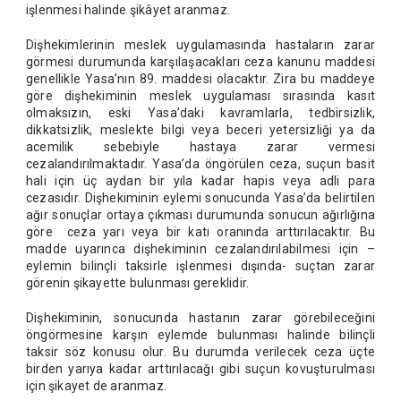
işlenmesi halinde şikâyet aranmaz.
Dişhekimlerinin meslek uygulamasında hastaların zarar
görmesi durumunda karşılaşacakları ceza kanunu maddesi
genellikle Yasa’nın 89. maddesi olacaktır. Zira bu maddeye
göre dişhekiminin meslek uygulaması sırasında kasıt
olmaksızın, eski Yasa’daki kavramlarla, tedbirsizlik,
dikkatsizlik, meslekte bilgi veya beceri yetersizliği ya da
acemilik sebebiyle hastaya zarar vermesi
cezalandırılmaktadır. Yasa’da öngörülen ceza, suçun basit
hali için üç aydan bir yıla kadar hapis veya adli para
cezasıdır. Dişhekiminin eylemi sonucunda Yasa’da belirtilen
ağır sonuçlar ortaya çıkması durumunda sonucun ağırlığına
göre ceza yarı veya bir katı oranında arttırılacaktır. Bu
madde uyarınca dişhekiminin cezalandırılabilmesi için –
eylemin bilinçli taksirle işlenmesi dışında- suçtan zarar
görenin şikayette bulunması gereklidir.
Dişhekiminin, sonucunda hastanın zarar görebileceğini
öngörmesine karşın eylemde bulunması halinde bilinçli
taksir söz konusu olur. Bu durumda verilecek ceza üçte
birden yarıya kadar arttırılacağı gibi suçun kovuşturulması
için şikayet de aranmaz.