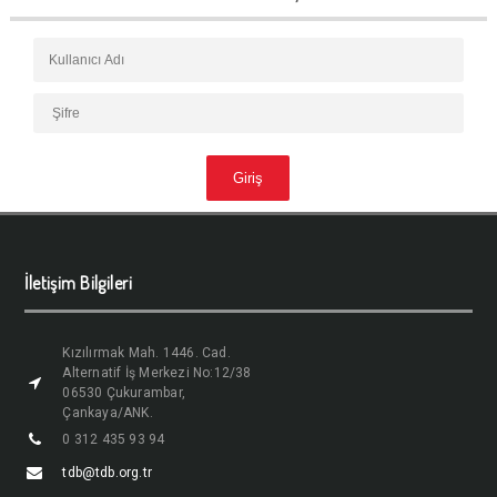
İletişim Bilgileri
Kızılırmak Mah. 1446. Cad.
Alternatif İş Merkezi No:12/38
06530 Çukurambar,
Çankaya/ANK.
0 312 435 93 94
tdb@tdb.org.tr