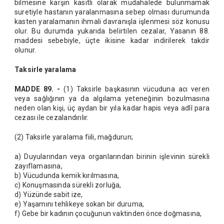
bilmesine karşın kasıtlı olarak müdahalede bulunmamak
suretiyle hastanın yaralanmasına sebep olması durumunda
kasten yaralamanın ihmali davranışla işlenmesi söz konusu
olur. Bu durumda yukarıda belirtilen cezalar, Yasanın 88.
maddesi sebebiyle, üçte ikisine kadar indirilerek takdir
olunur.
Taksirle yaralama
MADDE 89. -
(1) Taksirle başkasının vücuduna acı veren
veya sağlığının ya da algılama yeteneğinin bozulmasına
neden olan kişi, üç aydan bir yıla kadar hapis veya adlî para
cezası ile cezalandırılır.
(2) Taksirle yaralama fiili, mağdurun;
a) Duyularından veya organlarından birinin işlevinin sürekli
zayıflamasına,
b) Vücudunda kemik kırılmasına,
c) Konuşmasında sürekli zorluğa,
d) Yüzünde sabit ize,
e) Yaşamını tehlikeye sokan bir duruma,
f) Gebe bir kadının çocuğunun vaktinden önce doğmasına,