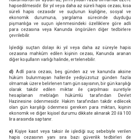
hapsedilmesidir. Bir yıl veya daha az süreli hapis cezası, kısa
süreli hapis cezasıdır ve suçlunun kişiliğine, sosyal ve
ekonomik durumuna, yargılama sürecinde duyduğu
pişmanlığa ve suçun işlenmesindeki özelliklere göre adli
para cezasına veya Kanunda öngörülen diğer tedbirlere
çevrilebilir.
İşlediği suçtan dolayı iki yıl veya daha az süreyle hapis
cezasına mahkûm edilen kişinin cezası, Kanunda aranan
diğer koşulların varlığı halinde, ertelenebilir.
d)
Adlî para cezası, beş günden az ve kanunda aksine
hüküm bulunmayan hallerde yediyüzotuz günden fazla
olmamak üzere belirlenen tam gün sayısının, bir gün karşılığı
olarak takdir edilen miktar ile çarpılması suretiyle
hesaplanan meblağın hükümlü tarafından Devlet
Hazinesine ödenmesidir. Hakim tarafından takdir edilecek
olan gün karşılığı ödenmesi gereken para miktarı, kişinin
ekonomik ve diğer kişisel durumu dikkate alınarak 20 ilâ 100
lira arasında saptanır.
e)
Kişiye kasıt veya taksir ile işlediği suç sebebiyle verilen
hapis cezasının yanı sıra bazı güvenlik tedbirleri de