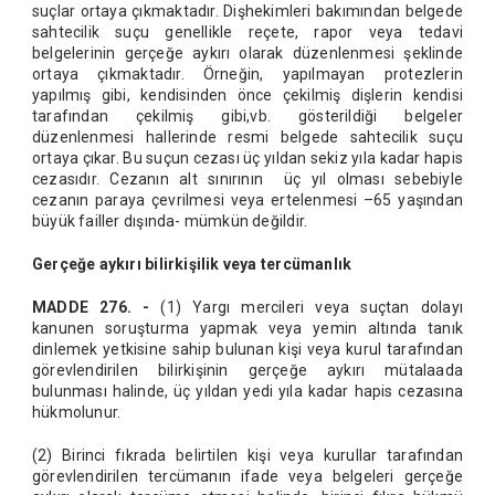
suçlar ortaya çıkmaktadır. Dişhekimleri bakımından belgede
sahtecilik suçu genellikle reçete, rapor veya tedavi
belgelerinin gerçeğe aykırı olarak düzenlenmesi şeklinde
ortaya çıkmaktadır. Örneğin, yapılmayan protezlerin
yapılmış gibi, kendisinden önce çekilmiş dişlerin kendisi
tarafından çekilmiş gibi,vb. gösterildiği belgeler
düzenlenmesi hallerinde resmi belgede sahtecilik suçu
ortaya çıkar. Bu suçun cezası üç yıldan sekiz yıla kadar hapis
cezasıdır. Cezanın alt sınırının üç yıl olması sebebiyle
cezanın paraya çevrilmesi veya ertelenmesi –65 yaşından
büyük failler dışında- mümkün değildir.
Gerçeğe aykırı bilirkişilik veya tercümanlık
MADDE 276. -
(1) Yargı mercileri veya suçtan dolayı
kanunen soruşturma yapmak veya yemin altında tanık
dinlemek yetkisine sahip bulunan kişi veya kurul tarafından
görevlendirilen bilirkişinin gerçeğe aykırı mütalaada
bulunması halinde, üç yıldan yedi yıla kadar hapis cezasına
hükmolunur.
(2) Birinci fıkrada belirtilen kişi veya kurullar tarafından
görevlendirilen tercümanın ifade veya belgeleri gerçeğe