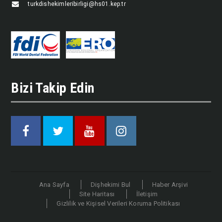
turkdishekimleribirligi@hs01.kep.tr
Bizi Takip Edin
Facebook
Twitter
Youtube
Instagram
Ana Sayfa
Dişhekimi Bul
Haber Arşivi
Site Haritası
İletişim
Gizlilik ve Kişisel Verileri Koruma Politikası