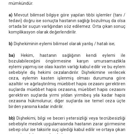
mümkündür.
a)
Mevcut bilimsel bilgiye göre yapılan tıbbi işlemler (tanı /
tedavi) doğru ise sonuçta hastanın sağlığı bozulmuş da olsa
ortada bir suçun varlığından söz edilemez. Orta çıkan sonuç
komplikasyon olarak değerlendirilir.
b)
Dişhekiminin eylemi bilimsel olarak yanlış / hatalı ise;
ba)
Hekim, hastanın sağlığının kendi eylemi ile
bozulabileceğini öngörmesine karşın umursamazlıkla
eylemi yapmış ise olası kastın varlığı kabul edilir ve bu eylem
sebebiyle diş hekimi cezalandırılır. Dişhekimine verilecek
ceza, eylemin kasten işlenmiş olması durumuna göre
azaltılır ve ağırlaştırılmış müebbet hapis cezasını gerektiren
suçlarda müebbet hapis cezasına, müebbet hapis cezasını
gerektiren suçlarda yirmi yıldan yirmibeş yıla kadar hapis
cezasına hükmolunur; diğer suçlarda ise temel ceza üçte
birden yarısına kadar indirilir.
bb)
Dişhekimi, bilgi ve beceri yetersizliği veya tecrübesizliği
sebebiyle meslek uygulamasında hastanın zarar görmesine
sebep olur ise taksirle suç işlediği kabul edilir ve ortaya çıkan