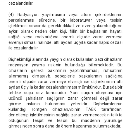
cezalandırılır.
(4) Radyasyon yayılmasına veya atom çekirdeklerinin
parçalanması sürecine, bir laboratuvar veya tesisin
işletilmesi sırasında gerekli dikkat ve özen yükümlülüğüne
aykırı olarak neden olan kişi, fiilin bir başkasının hayatı,
sağlığı veya malvarlığına önemli ölçüde zarar vermeye
elverişli olması halinde, altı aydan üç yıla kadar hapis cezası
ile cezalandırılır.
Dişhekimliği alanında yaygın olarak kullanılan bazı cihazların
radyasyon yayma riskinin bulunduğu bilinmektedir. Bu
cihazların gerekli bakımının yaptırılmaması, ruhsatının
alınmamış olması,vb. sebeplerle başkalarının sağlığına
önemli ölçüde zarar vermeye elverişli ise dişhekiminin altı
aydan üç yıla kadar cezalandırılması mümkündür. Burada bir
tehlike suçu söz konusudur. Yani suçun oluşması için
üçüncü şahısların sağlığının zarar görmesi değil zarar
görme riskinin bulunması yeterlidir. Dişhekimlerinin
kullandığı röntgen cihazları,vb.nin TAEK tarafından
denetlenip işletilmesinin sağlığa zarar vermeyecek nitelikte
olduğunun tespit ve tescili bu maddenin yürürlüğe
girmesinden sonra daha da önem kazanmış bulunmaktadır.