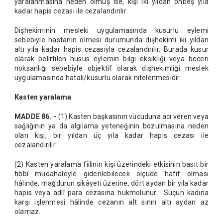
yaralanmasına neden olmuş ise, kişi iki yıldan onbeş yıla
kadar hapis cezası ile cezalandırılır.
Dişhekiminin mesleki uygulamasında kusurlu eylemi
sebebiyle hastanın ölmesi durumunda dişhekimi iki yıldan
altı yıla kadar hapis cezasıyla cezalandırılır. Burada kusur
olarak belirtilen husus eylemin bilgi eksikliği veya beceri
noksanlığı sebebiyle objektif olarak dişhekimliği meslek
uygulamasında hatalı/kusurlu olarak nitelenmesidir.
Kasten yaralama
MADDE 86. -
(1) Kasten başkasının vücuduna acı veren veya
sağlığının ya da algılama yeteneğinin bozulmasına neden
olan kişi, bir yıldan üç yıla kadar hapis cezası ile
cezalandırılır.
(2) Kasten yaralama fiilinin kişi üzerindeki etkisinin basit bir
tıbbî müdahaleyle giderilebilecek ölçüde hafif olması
hâlinde, mağdurun şikâyeti üzerine, dört aydan bir yıla kadar
hapis veya adlî para cezasına hükmolunur. Suçun kadına
karşı işlenmesi hâlinde cezanın alt sınırı altı aydan az
olamaz.