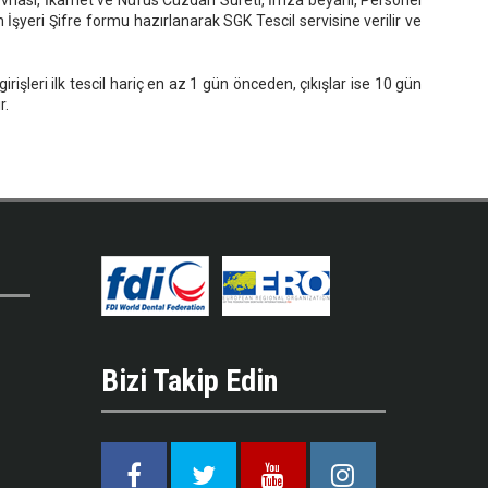
gi Levhası, İkamet ve Nüfus Cüzdan Sureti, İmza beyanı, Personel
çin İşyeri Şifre formu hazırlanarak SGK Tescil servisine verilir ve
girişleri ilk tescil hariç en az 1 gün önceden, çıkışlar ise 10 gün
r.
Bizi Takip Edin
Facebook
Twitter
Youtube
Instagram