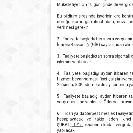
Mükellefiyet için 10 gün içinde de vergi da
Bu bildirim sırasında işyerinin kira kont
örneği, ikametgâh ilmühaberi, imza b
verilmesi gerekir.
2.
Faaliyete başladıktan sonra vergi daire
İdaresi Başkanlığı (GİB) sayfasından alı
3.
Faaliyete başladıktan sonra sigortalı ç
işlemini yaptıracak.
4. Faaliyete başladığı aydan itibaren
Hizmet beyannamesi (işçi çalıştırılıyors
26`sında, SGK ödemesi de ay sonunda ya
5.
Faaliyete başladığı aydan itibaren t
vergi dairesine verilecek. Ödemesini ayı
6.
Ticari ya da Serbest meslek faaliyetin
hesaplayacak ve takip eden ikinc
ŞUBAT)
17’si
akşamına kadar vergi dair
yapılacak.