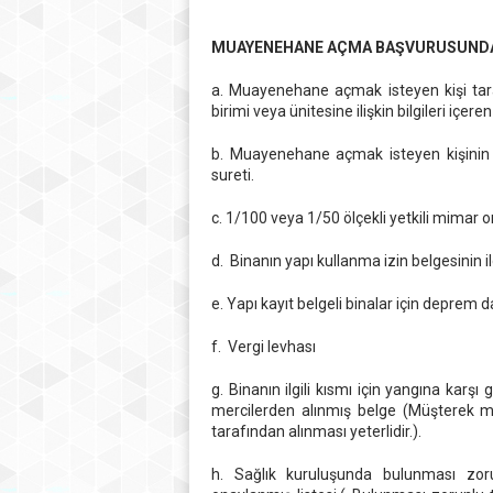
MUAYENEHANE AÇMA BAŞVURUSUNDA
a. Muayenehane açmak isteyen kişi tarafı
birimi veya ünitesine ilişkin bilgileri içeren
b. Muayenehane açmak isteyen kişinin d
sureti.
c. 1/100 veya 1/50 ölçekli yetkili mimar o
d. Binanın yapı kullanma izin belgesinin il
e. Yapı kayıt belgeli binalar için deprem d
f. Vergi levhası
g. Binanın ilgili kısmı için yangına karşı 
mercilerden alınmış belge (Müşterek mu
tarafından alınması yeterlidir.).
h. Sağlık kuruluşunda bulunması zor