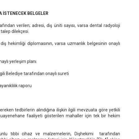
 İSTENECEK BELGELER
ndan verilen; adresi, diş üniti sayısı, varsa dental radyoloji
 talep dilekçesi.
iş hekimliği diplomasının, varsa uzmanlık belgesinin onaylı
naylı yerleşim planı.
gili Belediye tarafından onaylı sureti
ayanıklılık raporu
gereken tedbirlerin alındığına ilişkin ilgili mevzuata göre yetkili
ayenehane faaliyeti gösterilen mahaller için tek bir hekim
unlu tıbbi cihaz ve malzemelerin, Dişhekimi tarafından