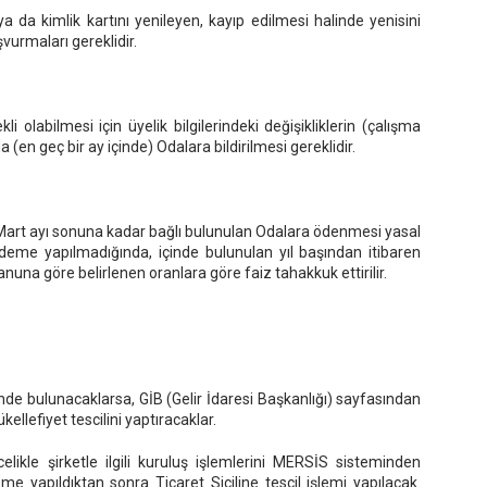
a da kimlik kartını yenileyen, kayıp edilmesi halinde yenisini
vurmaları gereklidir.
i olabilmesi için üyelik bilgilerindeki değişikliklerin (çalışma
(en geç bir ay içinde) Odalara bildirilmesi gereklidir.
 Mart ayı sonuna kadar bağlı bulunulan Odalara ödenmesi yasal
deme yapılmadığında, içinde bulunulan yıl başından itibaren
una göre belirlenen oranlara göre faiz tahakkuk ettirilir.
nde bulunacaklarsa, GİB (Gelir İdaresi Başkanlığı) sayfasından
kellefiyet tescilini yaptıracaklar.
elikle şirketle ilgili kuruluş işlemlerini MERSİS sisteminden
e yapıldıktan sonra Ticaret Siciline tescil işlemi yapılacak.