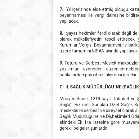
7.
Yıl içerisinde elde etmiş olduğu kazanc
beyannamesi ile vergi dairesine bildi
yapılacak.
8.
Şayet hekimler ferdi olarak değil de ş
olarak mükellefiyetini tescil ettirecek
Kurumlar Vergisi Beyannamesi ile birlik
üzere tamamını NİSAN ayında yapılacak.
9.
Fatura ve Serbest Meslek makbuzları 
yazılımları üzerinden düzenlenmekted
bankalardan pos cihazı alınması gerekir.
C- İL SAĞLIK MÜDÜRLÜĞÜ`NE (SAĞLI
Muayenehane, 1219 sayılı Tababet ve Şu
Sağlığı Hizmeti Sunulan Özel Sağlık Ku
mesleklerini serbest ve bireysel olarak 
Sağlık Müdürlüğüne ve Dişhekimleri Odası
ekindeki Ek 1/a listesine göre muayen
gerekli belgeler şunlardır: