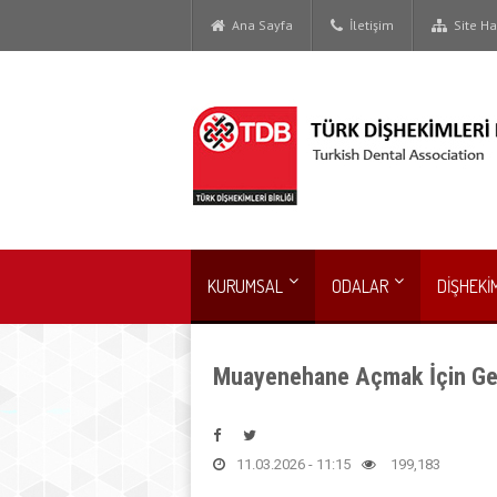
Ana Sayfa
İletişim
Site Har
KURUMSAL
ODALAR
DİŞHEKİ
Muayenehane Açmak İçin Ger
11.03.2026 - 11:15
199,183