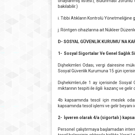
onaylanmış listesi.( Bulunması zorunlu 
bakılabilir.)
i. Tıbbi Atıkların Kontrolü Yönetmeliğine
j. Röntgen cihazlarına ait Nükleer Düzen
D- SOSYAL GÜVENLİK KURUMU`NA KA
1- Sosyal Sigortalar Ve Genel Sağlık 
Dişhekimleri Odası, vergi dairesine müke
Sosyal Güvenlik Kurumuna 15 gün içerisi
Dişhekimleri,de 1 ay içerisinde Sosyal G
miktarının tespiti ile ilgili kazanç ve gel
4b kapsamında tescil için meslek odası 
kapsamında tescil işlemi ve gelir beyanı 
2- İşveren olarak 4/a (sigortalı ) kaps
Personel çalıştırmaya başlamadan internet