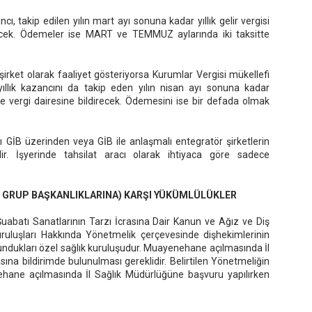
ı, takip edilen yılın mart ayı sonuna kadar yıllık gelir vergisi
recek. Ödemeler ise MART ve TEMMUZ aylarında iki taksitte
irket olarak faaliyet gösteriyorsa Kurumlar Vergisi mükellefi
, yıllık kazancını da takip eden yılın nisan ayı sonuna kadar
te vergi dairesine bildirecek. Ödemesini ise bir defada olmak
GİB üzerinden veya GİB ile anlaşmalı entegratör şirketlerin
ir. İşyerinde tahsilat aracı olarak ihtiyaca göre sadece
K GRUP BAŞKANLIKLARINA) KARŞI YÜKÜMLÜLÜKLER
abatı Sanatlarının Tarzı İcrasına Dair Kanun ve Ağız ve Diş
ruluşları Hakkında Yönetmelik çerçevesinde dişhekimlerinin
sundukları özel sağlık kuruluşudur. Muayenehane açılmasında İl
na bildirimde bulunulması gereklidir. Belirtilen Yönetmeliğin
ehane açılmasında İl Sağlık Müdürlüğüne başvuru yapılırken