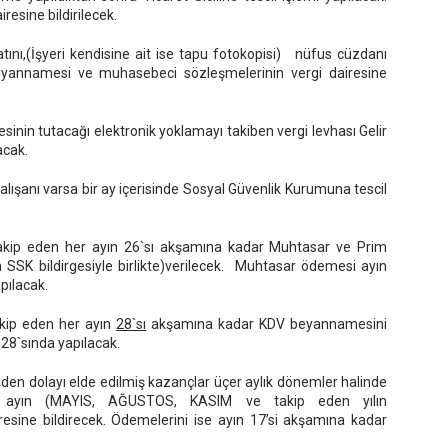
iresine bildirilecek.
ratını,(İşyeri kendisine ait ise tapu fotokopisi) nüfus cüzdanı
eyannamesi ve muhasebeci sözleşmelerinin vergi dairesine
sinin tutacağı elektronik yoklamayı takiben vergi levhası Gelir
nacak.
alışanı varsa bir ay içerisinde Sosyal Güvenlik Kurumuna tescil
 takip eden her ayın 26`sı akşamına kadar Muhtasar ve Prim
a SSK bildirgesiyle birlikte)verilecek. Muhtasar ödemesi ayın
pılacak.
akip eden her ayın
28`sı
akşamına kadar KDV beyannamesini
n 28`sında yapılacak.
den dolayı elde edilmiş kazançlar üçer aylık dönemler halinde
i ayın (MAYIS, AĞUSTOS, KASIM ve takip eden yılın
esine bildirecek. Ödemelerini ise ayın 17’si akşamına kadar