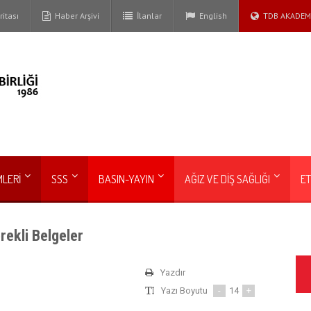
itası
Haber Arşivi
İlanlar
English
TDB AKADEM
MLERİ
SSS
BASIN-YAYIN
AĞIZ VE DİŞ SAĞLIĞI
ET
ekli Belgeler
Yazdır
Yazı Boyutu
-
14
+