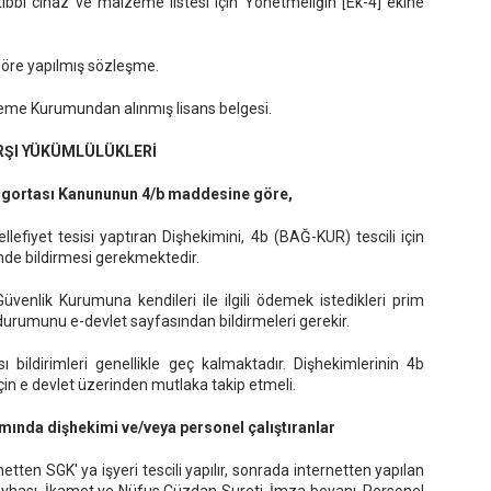
tıbbi cihaz ve malzeme listesi için Yönetmeliğin [Ek-4] ekine
 göre yapılmış sözleşme.
leme Kurumundan alınmış lisans belgesi.
RŞI YÜKÜMLÜLÜKLERİ
Sigortası Kanununun 4/b maddesine göre,
llefiyet tesisi yaptıran Dişhekimini, 4b (BAĞ-KUR) tescili için
nde bildirmesi gerekmektedir.
üvenlik Kurumuna kendileri ile ilgili ödemek istedikleri prim
ir durumunu e-devlet sayfasından bildirmeleri gerekir.
bildirimleri genellikle geç kalmaktadır. Dişhekimlerinin 4b
için e devlet üzerinden mutlaka takip etmeli.
amında dişhekimi ve/veya personel çalıştıranlar
ten SGK' ya işyeri tescili yapılır, sonrada internetten yapılan