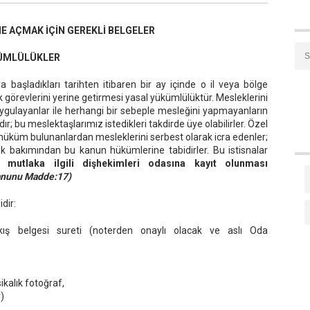
 AÇMAK İÇİN GEREKLİ BELGELER
KÜMLÜLÜKLER
 başladıkları tarihten itibaren bir ay içinde o il veya bölge
 görevlerini yerine getirmesi yasal yükümlülüktür. Mesleklerini
gulayanlar ile herhangi bir sebeple mesleğini yapmayanların
 bu meslektaşlarımız istedikleri takdirde üye olabilirler. Özel
hüküm bulunanlardan mesleklerini serbest olarak icra edenler;
luk bakımından bu kanun hükümlerine tabidirler. Bu istisnalar
in mutlaka ilgili dişhekimleri odasına kayıt olunması
Kanunu Madde:17)
dir:
ış belgesi sureti (noterden onaylı olacak ve aslı Oda
ikalık fotoğraf,
)