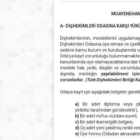
MUAYENEHANE
A- DİŞHEKİMLERİ ODASINA KARŞI YÜ
Dişhekimlerinin, mesleklerini uygulamaya
Dişhekimleri Odasına üye olması ve üyelik
sadece kamu kurum ve kuruluşlarında uy
Oda’ya kayıt zorunluluğu bulunmamaktadır;
kanunlarında üye olamayacaklarına dair 
mesleki hak, yetki, disiplin ve sorumlu
dışında, mesleğin
yapılabilmesi iç
zorunludur.
(Türk Dişhekimleri Birliği 
Odaya kayıt için aşağıdaki belgeler gerekli
a)
Bir adet diploma veya çık
yetkilisi tarafından görülecektir),
b)
Bir adet nüfus cüzdanı sureti,
c)
Bir adet ikametgâh belgesi,
d)
Üç adet yeni çekilmiş renkli ves
e)
Üye formu (Odadan alınacaktır