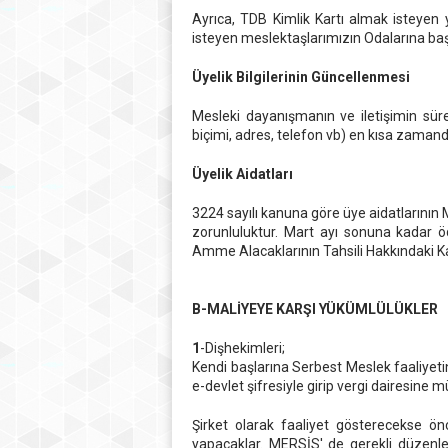
Ayrıca, TDB Kimlik Kartı almak isteyen y
isteyen meslektaşlarımızın Odalarına baş
Üyelik Bilgilerinin Güncellenmesi
Mesleki dayanışmanın ve iletişimin sürekl
biçimi, adres, telefon vb) en kısa zamanda 
Üyelik Aidatları
3224 sayılı kanuna göre üye aidatlarının
zorunluluktur. Mart ayı sonuna kadar ö
Amme Alacaklarının Tahsili Hakkındaki Kan
B-MALİYEYE KARŞI YÜKÜMLÜLÜKLER
1
-Dişhekimleri;
Kendi başlarına Serbest Meslek faaliyeti
e-devlet şifresiyle girip vergi dairesine mü
Şirket olarak faaliyet gösterecekse önc
yapacaklar. MERSİS' de gerekli düzenlem