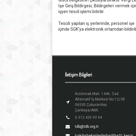
tescil belgesinin çıktısıyla birlikte Ver
İşe Giriş Bildirgesi, Bildirgeleri vermek i
işyeri tescil işlemi bitirilir.
Tescili yapılan iş yerlerinde, personel işe 
içinde SGK'ya elektronik ortamdan bildirili
İletişim Bilgileri
Kızılırmak Mah. 1446. Cad.
Alternatif İş Merkezi No:12/38
06530 Çukurambar,
Çankaya/ANK.
0 312 435 93 94
tdb@tdb.org.tr
turkdishekimleribirligi@hs01.kep.tr