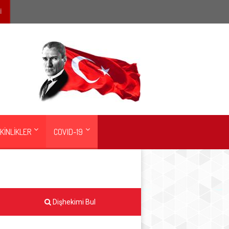
İ
KİNLİKLER
COVID-19
Dişhekimi Bul