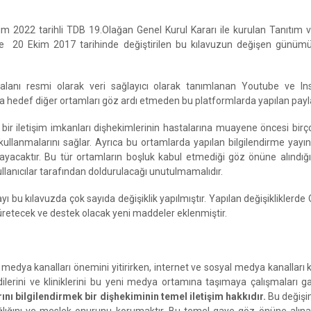
Ekim 2022 tarihli TDB 19.Olağan Genel Kurul Kararı ile kurulan Tanıtım
 20 Ekim 2017 tarihinde değiştirilen bu kılavuzun değişen günümüz 
alanı resmi olarak veri sağlayıcı olarak tanımlanan Youtube ve I
a hedef diğer ortamları göz ardı etmeden bu platformlarda yapılan payl
 iletişim imkanları dişhekimlerinin hastalarına muayene öncesi birçok 
llanmalarını sağlar. Ayrıca bu ortamlarda yapılan bilgilendirme yayınl
ağlayacaktır. Bu tür ortamların boşluk kabul etmediği göz önüne alınd
llanıcılar tarafından doldurulacağı unutulmamalıdır.
 bu kılavuzda çok sayıda değişiklik yapılmıştır. Yapılan değişikliklerde O
üretecek ve destek olacak yeni maddeler eklenmiştir.
 medya kanalları önemini yitirirken, internet ve sosyal medya kanalları k
ilerini ve kliniklerini bu yeni medya ortamına taşımaya çalışmaları g
ını bilgilendirmek bir dişhekiminin temel iletişim hakkıdır.
Bu değişi