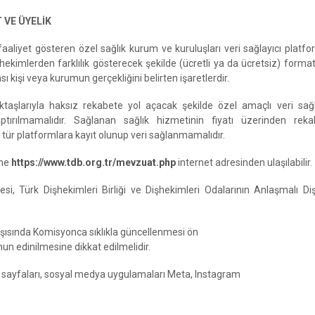
 VE ÜYELİK
aaliyet gösteren özel sağlık kurum ve kuruluşları veri sağlayıcı platforml
 hekimlerden farklılık gösterecek şekilde (ücretli ya da ücretsiz) format
ası kişi veya kurumun gerçekliğini belirten işaretlerdir.
larıyla haksız rekabete yol açacak şekilde özel amaçlı veri sağlayıc
tırılmamalıdır. Sağlanan sağlık hizmetinin fiyatı üzerinden rekabe
ür platformlara kayıt olunup veri sağlanmamalıdır.
ine
https://www.tdb.org.tr/mevzuat.php
internet adresinden ulaşılabilir.
si, Türk Dişhekimleri Birliği ve Dişhekimleri Odalarının Anlaşmalı Di
karşısında Komisyonca sıklıkla güncellenmesi ön
n edinilmesine dikkat edilmelidir.
b sayfaları, sosyal medya uygulamaları Meta, Instagram