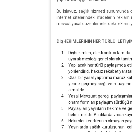
Bu kılavuz, sağlık hizmeti sunumunda di
internet sitelerindeki ifadelerin reklam
mevcut yasal düzenlemelerdeki reklam ya
DİŞHEKİMLERİNİN HER TÜRLÜ İLETİŞİ
Dişhekimleri, elektronik ortam da
uyarak mesleği genel olarak tanıtma
Yapılacak her türlü paylaşımda etik
yönlendirici, haksız rekabet yarata
Olası bir yasal yaptırıma maruz ka
yerine geçmeyeceği ve muayene so
almalıdır.
Yasal Mevzuat gereği paylaşımlarda
onam formları paylaşım sürdüğü müd
Paylaşılan yayınların hekime ve ger
belirtilmelidir. Alıntılarda varsa kay
Hekimler kendilerinin olmayan yayın
Yayınlarda sağlık kuruluşunun, ça