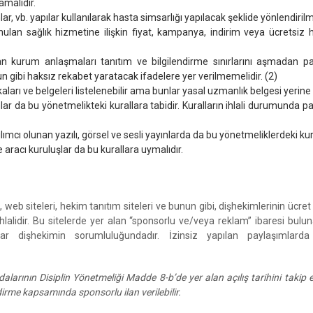
amalıdır.
ar, vb. yapılar kullanılarak hasta simsarlığı yapılacak şeklide yönlendiril
 sunulan sağlık hizmetine ilişkin fiyat, kampanya, indirim veya ücretsi
n kurum anlaşmaları tanıtım ve bilgilendirme sınırlarını aşmadan payl
 gibi haksız rekabet yaratacak ifadelere yer verilmemelidir. (2)
ikaları ve belgeleri listelenebilir ama bunlar yasal uzmanlık belgesi yeri
lar da bu yönetmelikteki kurallara tabidir. Kuralların ihlali durumund
ımcı olunan yazılı, görsel ve sesli yayınlarda da bu yönetmeliklerdeki kur
e aracı kuruluşlar da bu kurallara uymalıdır.
 web siteleri, hekim tanıtım siteleri ve bunun gibi, dişhekimlerinin ücre
hlalidir. Bu sitelerde yer alan “sponsorlu ve/veya reklam” ibaresi bulu
lar dişhekimin sorumluluğundadır. İzinsiz yapılan paylaşımlard
Odalarının Disiplin Yönetmeliği
Madde 8-b’de yer alan açılış tarihini takip
ndirme kapsamında sponsorlu ilan verilebilir.