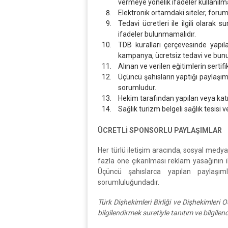
vermeye yönelik ifadeler kullanılm
Elektronik ortamdaki siteler, foruml
Tedavi ücretleri ile ilgili olarak
ifadeler bulunmamalıdır.
TDB kuralları çerçevesinde yapıla
kampanya, ücretsiz tedavi ve bunun
Alınan ve verilen eğitimlerin sertif
Üçüncü şahısların yaptığı paylaşım
sorumludur.
Hekim tarafından yapılan veya katıl
Sağlık turizm belgeli sağlık tesisi v
ÜCRETLİ SPONSORLU PAYLAŞIMLAR
Her türlü iletişim aracında, sosyal medya,
fazla öne çıkarılması reklam yasağının i
Üçüncü şahıslarca yapılan paylaşım
sorumluluğundadır.
Türk Dişhekimleri Birliği ve Dişhekimleri 
bilgilendirmek suretiyle tanıtım ve bilgile