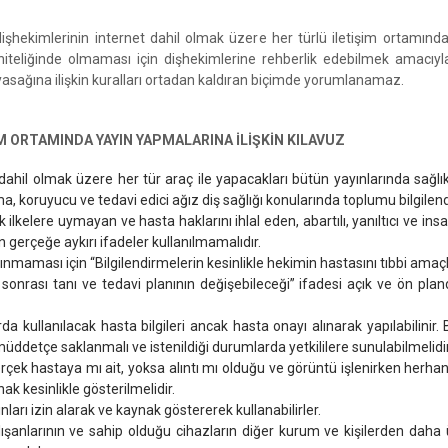
şhekimlerinin internet dahil olmak üzere her türlü iletişim ortamınd
 niteliğinde olmaması için dişhekimlerine rehberlik edebilmek amacıyla
sağına ilişkin kuralları ortadan kaldıran biçimde yorumlanamaz.
M ORTAMINDA YAYIN YAPMALARINA İLİŞKİN KILAVUZ
 dahil olmak üzere her tür araç ile yapacakları bütün yayınlarında sağl
, koruyucu ve tedavi edici ağız diş sağlığı konularında toplumu bilgilen
 ilkelere uymayan ve hasta haklarını ihlal eden, abartılı, yanıltıcı ve in
n gerçeğe aykırı ifadeler kullanılmamalıdır.
lınmaması için “Bilgilendirmelerin kesinlikle hekimin hastasını tıbbi a
nrası tanı ve tedavi planının değişebileceği” ifadesi açık ve ön plan
 kullanılacak hasta bilgileri ancak hasta onayı alınarak yapılabilinir. 
detçe saklanmalı ve istenildiği durumlarda yetkililere sunulabilmelidir
çek hastaya mı ait, yoksa alıntı mı olduğu ve görüntü işlenirken herhangi 
nak kesinlikle gösterilmelidir.
ları izin alarak ve kaynak göstererek kullanabilirler.
lışanlarının ve sahip olduğu cihazların diğer kurum ve kişilerden daha 