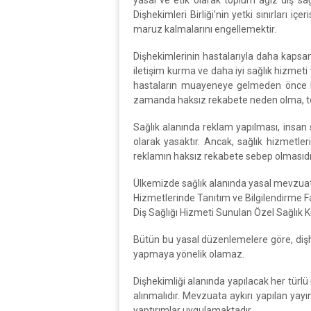
yasal ve etik olarak toplum ağız diş s
Dişhekimleri Birliği’nin yetki sınırları 
maruz kalmalarını engellemektir.
Dişhekimlerinin hastalarıyla daha kapsaml
iletişim kurma ve daha iyi sağlık hizmeti
hastaların muayeneye gelmeden önce bil
zamanda haksız rekabete neden olma, top
Sağlık alanında reklam yapılması, insan 
olarak yasaktır. Ancak, sağlık hizmetle
reklamın haksız rekabete sebep olmasıdı
Ülkemizde sağlık alanında yasal mevzuat, 
Hizmetlerinde Tanıtım ve Bilgilendirme Fa
Diş Sağlığı Hizmeti Sunulan Özel Sağlık Ku
Bütün bu yasal düzenlemelere göre, dişhe
yapmaya yönelik olamaz.
Dişhekimliği alanında yapılacak her türlü m
alınmalıdır. Mevzuata aykırı yapılan yay
yaptırımlar uygulamaktadır.