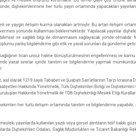
ağlığını ve meslek onurunu korumaktır. Bu temel gaye göz önüne alın
içerisinde, dişhekimlerimine her türlü yayın ortamında yapacakları yayınl
ı ve yaygın iletişim kurma olanakları artmıştır. Bu artan iletişim ortam
 vermesi yönünde kullanması beklenmektedir. Yapılacak yayınlar dişhekimi
imsel ve sağlıklı bilgi ile donanmasını sağlayacak yönde olmalıdır. M
lumu yanlış bilgilendirme gibi etik ve yasal sorunları da gündeme geti
sağlığının ticari unsur haline dönüştürülmesinin engellenmesi ve kamu
rinde yasal sınırlar içinde tanıtım ve bilgilendirme yapmak mümkündü
r.
asıl olarak 1219 sayılı Tababet ve Şuabatı San’atlarının Tarzı İcrasına D
aliyetleri Hakkında Yönetmelik, Türk Dişhekimleri Birliği ve Dişhekimleri 
ruluşları Hakkında Yönetmelik ile TDB Dişhekimliği Meslek Etiği Kuralları i
kimleri her türlü iletişim ortamında tanıtım ve bilgilendirme yapabilir;
esleki yayınlarda kullanılan yazılı veya görsel alıntıların telif hakkı göze
ınlarda Dişhekimleri Odaları, Sağlık Müdürlükleri ve Ticaret Bakanlığı 