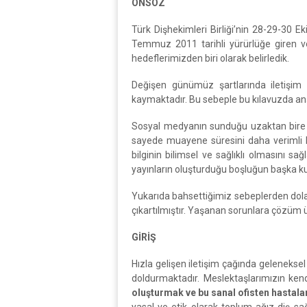
ÖNSÖZ
Türk Dişhekimleri Birliği’nin 28-29-30 
Temmuz 2011 tarihli yürürlüğe giren ve
hedeflerimizden biri olarak belirledik.
Değişen günümüz şartlarında iletişim 
kaymaktadır. Bu sebeple bu kılavuzda an
Sosyal medyanın sunduğu uzaktan bire bir
sayede muayene süresini daha verimli ku
bilginin bilimsel ve sağlıklı olmasını s
yayınların oluşturduğu boşluğun başka ku
Yukarıda bahsettiğimiz sebeplerden dolayı
çıkartılmıştır. Yaşanan sorunlara çözüm 
GİRİŞ
Hızla gelişen iletişim çağında geleneksel
doldurmaktadır. Meslektaşlarımızın kend
oluşturmak ve bu sanal ofisten hastalar