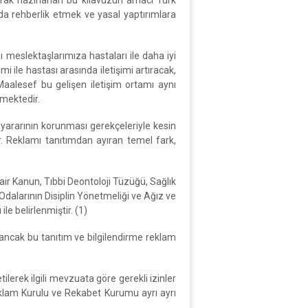
arak hazırlanan bu kılavuzun amacı Türk
arda rehberlik etmek ve yasal yaptırımlara
ı meslektaşlarımıza hastaları ile daha iyi
 ile hastası arasında iletişimi artıracak,
aalesef bu gelişen iletişim ortamı aynı
rmektedir.
 yararının korunması gerekçeleriyle kesin
r. Reklamı tanıtımdan ayıran temel fark,
air Kanun, Tıbbi Deontoloji Tüzüğü, Sağlık
Odalarının Disiplin Yönetmeliği ve Ağız ve
le belirlenmiştir. (1)
 ancak bu tanıtım ve bilgilendirme reklam
tilerek ilgili mevzuata göre gerekli izinler
Reklam Kurulu ve Rekabet Kurumu ayrı ayrı