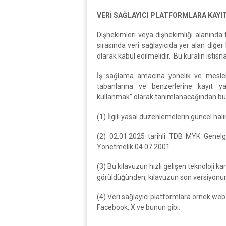
VERİ SAĞLAYICI PLATFORMLARA KAYIT
Dişhekimleri veya dişhekimliği alanında f
sırasında veri sağlayıcıda yer alan diğer
olarak kabul edilmelidir. Bu kuralın istisn
İş sağlama amacına yönelik ve meslektaş
tabanlarına ve benzerlerine kayıt yap
kullanmak” olarak tanımlanacağından bu t
(1) İlgili yasal düzenlemelerin güncel hal
(2) 02.01.2025 tarihli TDB MYK Genelge
Yönetmelik 04.07.2001
(3) Bu kılavuzun hızlı gelişen teknoloji 
görüldüğünden, kılavuzun son versiyonunu
(4) Veri sağlayıcı platformlara örnek we
Facebook, X ve bunun gibi.