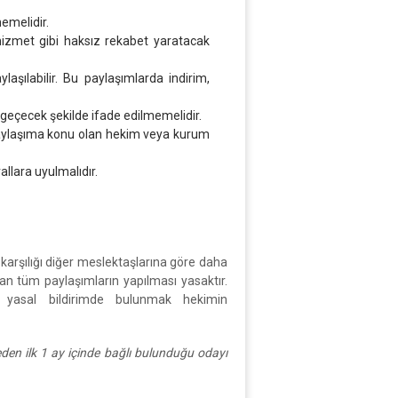
memelidir.
z hizmet gibi haksız rekabet yaratacak
aşılabilir. Bu paylaşımlarda indirim,
ne geçecek şekilde ifade edilmemelidir.
a paylaşıma konu olan hekim veya kurum
allara uyulmalıdır.
t karşılığı diğer meslektaşlarına göre daha
nan tüm paylaşımların yapılması yasaktır.
a yasal bildirimde bulunmak hekimin
 eden ilk 1 ay içinde bağlı bulunduğu odayı