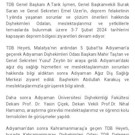
TDB Genel Başkanı A.Tarık İşmen, Genel Başkanvekili Burak
Saran ve Genel Sekreteri Emel Uzer’in, deprem felaketinin
1.yılında yaşanan sorunlar ve çözüm önerileri hakkında
Dişhekimleri Odaları, meslektaşlarımız ve yetkililerle
temaslarda bulunmak üzere 3-7 Şubat 2024 tarihlerini
kapsayan deprem bölgesi ziyaretleri devam ediyor.
TDB Heyeti, Malatya’nın ardından 5 Şubat’ta Adıyaman’a
geçerek Adıyaman Dişhekimleri Odası Başkanı Mahir Taştan ve
Genel Sekreteri Yusuf Zeytin bir araya geldi. Adıyaman’daki
ağız diş sağlığı hizmetleri ve meslektaşlarımızın sorunları
hakkında bilgi aldıktan sonra Adıyaman Ağız Diş Sağlığı
Merkezi ziyaret edildi. Başhekim Abdullah Karakuş ve
meslektaşlarımızla görüşerek bilgi alındı.
Daha sonra Adıyaman Üniversitesi Dişhekimliği Fakültesi
Dekanı Prof. Dr. Yasin Çiçek, Dekan Vekili Prof.Dr. Nihal
Hamamcı, araştırma görevlisi meslektaşlarımız ve öğrenci kolu
temsilcileri ile görüşmeler yapıldı.
Adıyaman’dan sonra Kahramanmaraş’a geçen TDB Heyeti,
burada Kahramanmaraş Dişhekimleri Odası TDB Delegesi