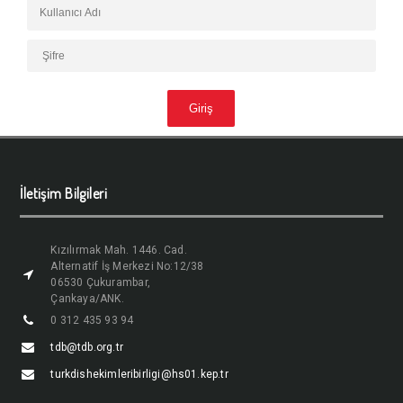
İletişim Bilgileri
Kızılırmak Mah. 1446. Cad.
Alternatif İş Merkezi No:12/38
06530 Çukurambar,
Çankaya/ANK.
0 312 435 93 94
tdb@tdb.org.tr
turkdishekimleribirligi@hs01.kep.tr