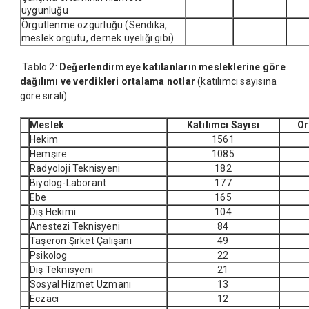
uygunluğu
Örgütlenme özgürlüğü (Sendika,
meslek örgütü, dernek üyeliği gibi)
Tablo 2:
Değerlendirmeye katılanların mesleklerine göre
dağılımı ve verdikleri ortalama notlar
(katılımcı sayısına
göre sıralı).
Meslek
Katılımcı Sayısı
Or
Hekim
1561
Hemşire
1085
Radyoloji Teknisyeni
182
Biyolog-Laborant
177
Ebe
165
Diş Hekimi
104
Anestezi Teknisyeni
84
Taşeron Şirket Çalışanı
49
Psikolog
22
Diş Teknisyeni
21
Sosyal Hizmet Uzmanı
13
Eczacı
12