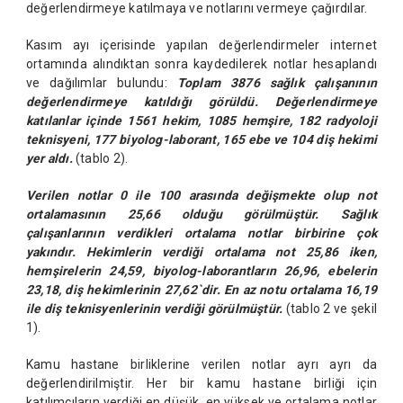
değerlendirmeye katılmaya ve notlarını vermeye çağırdılar.
Kasım ayı içerisinde yapılan değerlendirmeler internet
ortamında alındıktan sonra kaydedilerek notlar hesaplandı
ve dağılımlar bulundu:
Toplam 3876 sağlık çalışanının
değerlendirmeye katıldığı görüldü. Değerlendirmeye
katılanlar içinde 1561 hekim, 1085 hemşire, 182 radyoloji
teknisyeni, 177 biyolog-laborant, 165 ebe ve 104 diş hekimi
yer aldı.
(tablo 2).
Verilen notlar 0 ile 100 arasında değişmekte olup not
ortalamasının 25,66 olduğu görülmüştür. Sağlık
çalışanlarının verdikleri ortalama notlar birbirine çok
yakındır. Hekimlerin verdiği ortalama not 25,86 iken,
hemşirelerin 24,59, biyolog-laborantların 26,96, ebelerin
23,18, diş hekimlerinin 27,62`dir. En az notu ortalama 16,19
ile diş teknisyenlerinin verdiği görülmüştür.
(tablo 2 ve şekil
1).
Kamu hastane birliklerine verilen notlar ayrı ayrı da
değerlendirilmiştir. Her bir kamu hastane birliği için
katılımcıların verdiği en düşük, en yüksek ve ortalama notlar