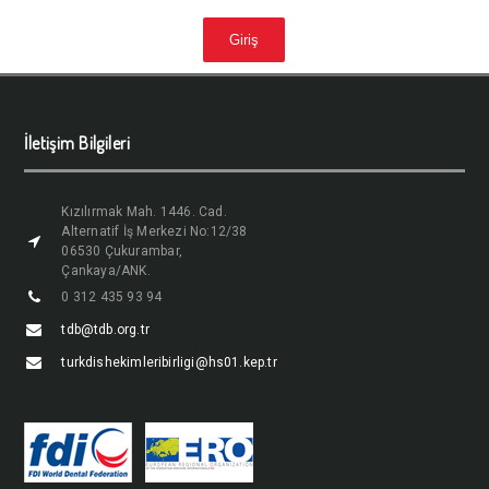
İletişim Bilgileri
Kızılırmak Mah. 1446. Cad.
Alternatif İş Merkezi No:12/38
06530 Çukurambar,
Çankaya/ANK.
0 312 435 93 94
tdb@tdb.org.tr
turkdishekimleribirligi@hs01.kep.tr