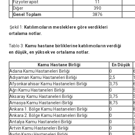
Fizyoterapist
11
Diğer
390
Genel Toplam
3876
Şekil 1:
Katılımcıların mesleklere göre verdikleri
ortalama notlar.
Tablo 3:
Kamu hastane birliklerine katılımcıların verdiği
en düşük, en yüksek ve ortalama notlar.
Kamu Hastane Birliği
En Düşük
Adana Kamu Hastaneleri Birliği
0
Adıyaman Kamu Hastaneleri Birliği
2,5
Afyonkarahisar Kamu Hastaneleri Birliği
3,75
Ağrı Kamu Hastaneleri Birliği
0
Aksaray Kamu Hastaneleri Birliği
3,75
Amasya Kamu Hastaneleri Birliği
8,75
Ankara 1. Bölge Kamu Hastaneleri Birliği
0
Ankara 2. Bölge Kamu Hastaneleri Birliği
0
Antalya Kamu Hastaneleri Birliği
0
Artvin Kamu Hastaneleri Birliği
0
Aydın Kamu Hastaneleri Birliği
0