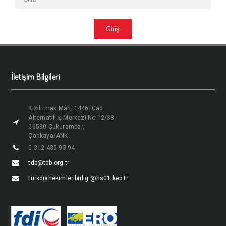
İletişim Bilgileri
Kızılırmak Mah. 1446. Cad.
Alternatif İş Merkezi No:12/38
06530 Çukurambar,
Çankaya/ANK.
0 312 435 93 94
tdb@tdb.org.tr
turkdishekimleribirligi@hs01.kep.tr