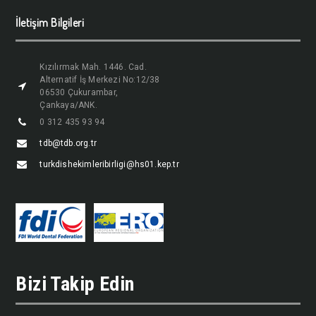
İletişim Bilgileri
Kızılırmak Mah. 1446. Cad.
Alternatif İş Merkezi No:12/38
06530 Çukurambar,
Çankaya/ANK.
0 312 435 93 94
tdb@tdb.org.tr
turkdishekimleribirligi@hs01.kep.tr
Bizi Takip Edin