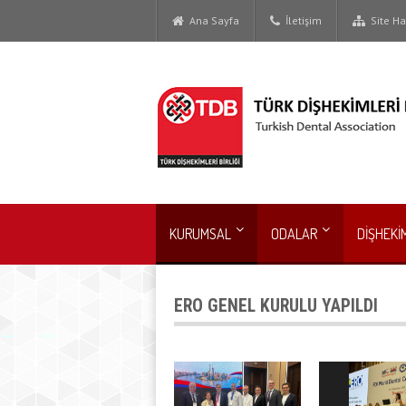
Ana Sayfa
İletişim
Site Har
KURUMSAL
ODALAR
DİŞHEKİ
ERO GENEL KURULU YAPILDI