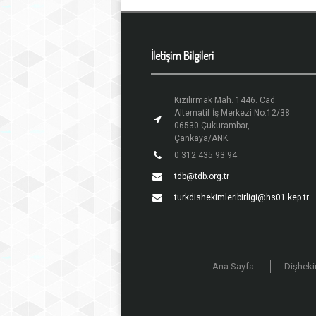
İletişim Bilgileri
Kızılırmak Mah. 1446. Cad.
Alternatif İş Merkezi No:12/38
06530 Çukurambar,
Çankaya/ANK.
0 312 435 93 94
tdb@tdb.org.tr
turkdishekimleribirligi@hs01.kep.tr
Ana Sayfa
Dişheki