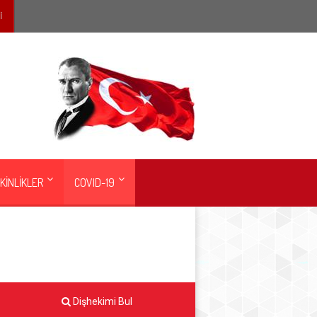
İ
KİNLİKLER
COVID-19
Dişhekimi Bul