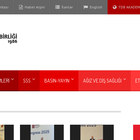
itası
Haber Arşivi
İlanlar
English
TDB AKADEM
MLERİ
SSS
BASIN-YAYIN
AĞIZ VE DİŞ SAĞLIĞI
ET