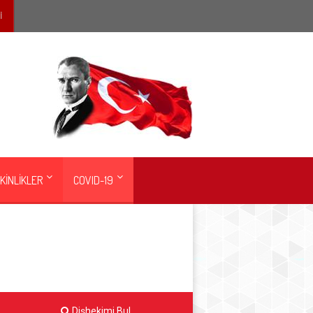
İ
KİNLİKLER
COVID-19
Dişhekimi Bul