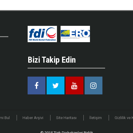
Bizi Takip Edin
Facebook
Twitter
Youtube
Instagram
mi Bul
Haber Arşivi
Site Haritası
İletişim
Gizlilik ve
© 2015 Türk Dişhekimleri Birliği