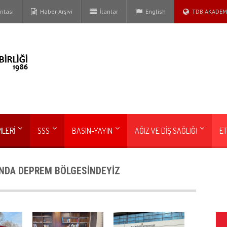
itası
Haber Arşivi
İlanlar
English
TDB AKADEM
MLERİ
SSS
BASIN-YAYIN
AĞIZ VE DİŞ SAĞLIĞI
ET
INDA DEPREM BÖLGESİNDEYİZ