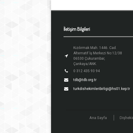
İletişim Bilgileri
Kızılırmak Mah. 1446. Cad.
Alternatif İş Merkezi No:12/38
06530 Çukurambar,
Çankaya/ANK.
0 312 435 93 94
tdb@tdb.org.tr
turkdishekimleribirligi@hs01.kep.tr
Ana Sayfa
Dişheki