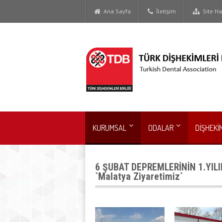
Ana Sayfa
İletişim
Site Har
KURUMSAL
ODALAR
DİŞHEKİ
6 ŞUBAT DEPREMLERİNİN 1.YIL
`Malatya Ziyaretimiz`