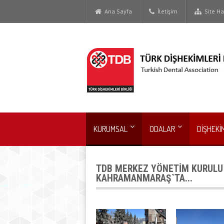
Ana Sayfa
İletişim
Site Har
KURUMSAL
ODALAR
DİŞHEKİ
TDB MERKEZ YÖNETİM KURULU
KAHRAMANMARAŞ`TA...