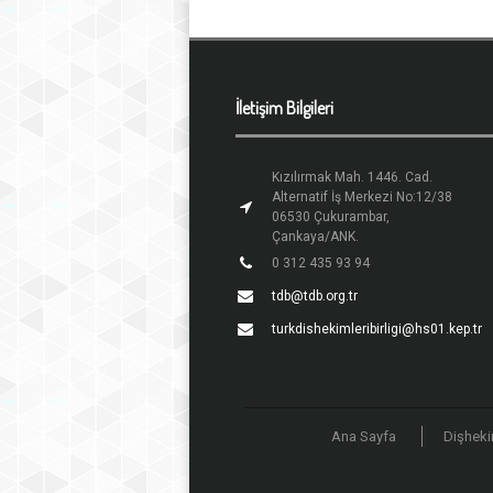
İletişim Bilgileri
Kızılırmak Mah. 1446. Cad.
Alternatif İş Merkezi No:12/38
06530 Çukurambar,
Çankaya/ANK.
0 312 435 93 94
tdb@tdb.org.tr
turkdishekimleribirligi@hs01.kep.tr
Ana Sayfa
Dişheki