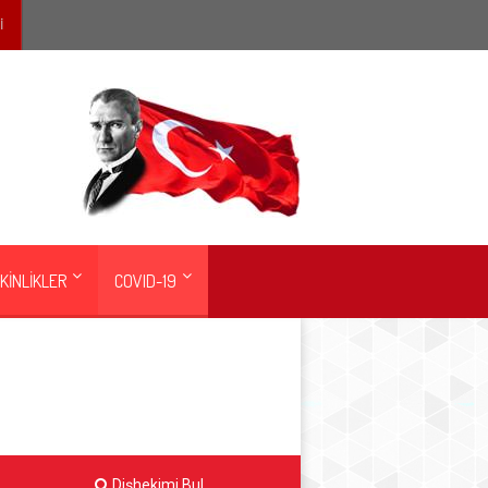
İ
KİNLİKLER
COVID-19
Dişhekimi Bul