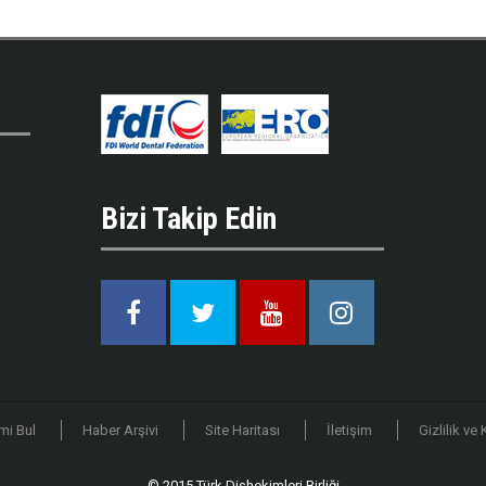
Bizi Takip Edin
Facebook
Twitter
Youtube
Instagram
mi Bul
Haber Arşivi
Site Haritası
İletişim
Gizlilik ve
© 2015 Türk Dişhekimleri Birliği