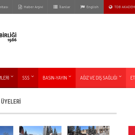
itası
Haber Arşivi
İlanlar
English
TDB AKADEM
MLERİ
SSS
BASIN-YAYIN
AĞIZ VE DİŞ SAĞLIĞI
ET
 ÜYELERİ