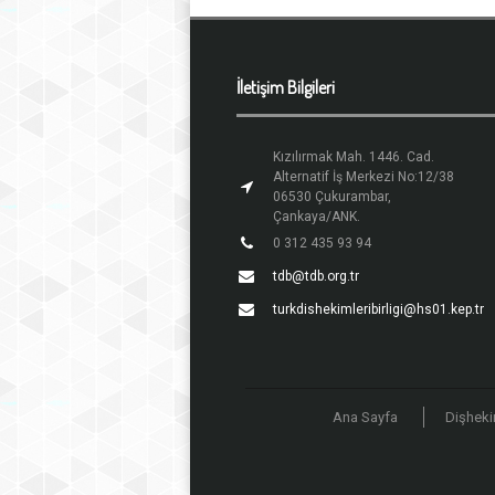
İletişim Bilgileri
Kızılırmak Mah. 1446. Cad.
Alternatif İş Merkezi No:12/38
06530 Çukurambar,
Çankaya/ANK.
0 312 435 93 94
tdb@tdb.org.tr
turkdishekimleribirligi@hs01.kep.tr
Ana Sayfa
Dişheki