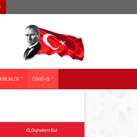
İ
KİNLİKLER
COVID-19
Dişhekimi Bul