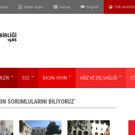
itası
Haber Arşivi
İlanlar
English
TDB AKADEM
MLERİ
SSS
BASIN-YAYIN
AĞIZ VE DİŞ SAĞLIĞI
ET
IN SORUMLULARINI BİLİYORUZ`