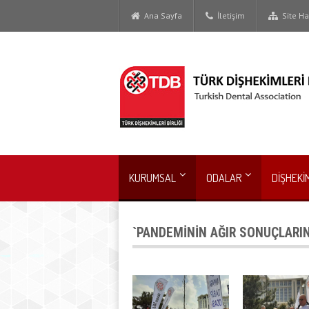
Ana Sayfa
İletişim
Site Har
KURUMSAL
ODALAR
DİŞHEKİ
`PANDEMİNİN AĞIR SONUÇLARIN