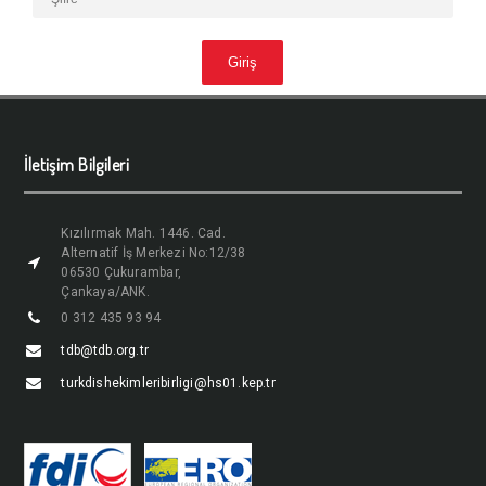
İletişim Bilgileri
Kızılırmak Mah. 1446. Cad.
Alternatif İş Merkezi No:12/38
06530 Çukurambar,
Çankaya/ANK.
0 312 435 93 94
tdb@tdb.org.tr
turkdishekimleribirligi@hs01.kep.tr