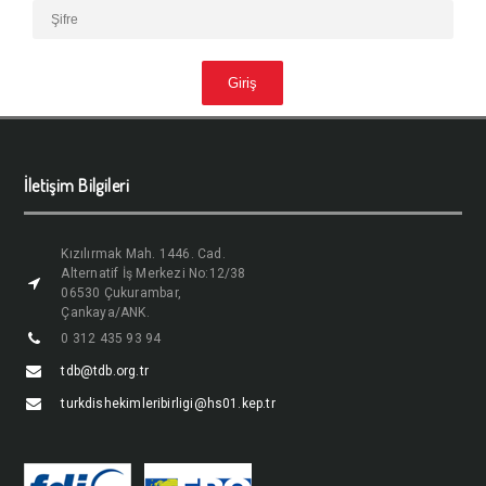
İletişim Bilgileri
Kızılırmak Mah. 1446. Cad.
Alternatif İş Merkezi No:12/38
06530 Çukurambar,
Çankaya/ANK.
0 312 435 93 94
tdb@tdb.org.tr
turkdishekimleribirligi@hs01.kep.tr