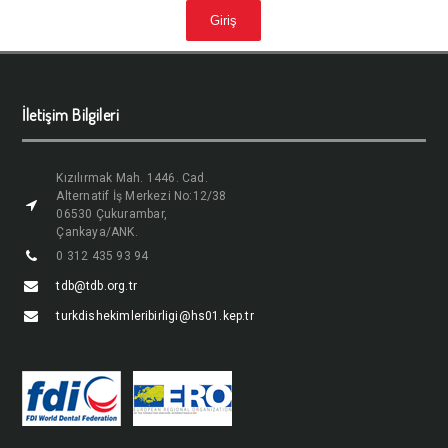
İletişim Bilgileri
Kızılırmak Mah. 1446. Cad.
Alternatif İş Merkezi No:12/38
06530 Çukurambar,
Çankaya/ANK.
0 312 435 93 94
tdb@tdb.org.tr
turkdishekimleribirligi@hs01.kep.tr