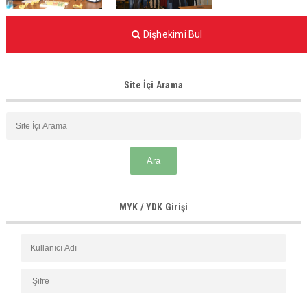
Dişhekimi Bul
Site İçi Arama
MYK / YDK Girişi