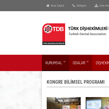
Ana Sayfa
İletişim
Site Har
KURUMSAL
ODALAR
DİŞHEKİ
KONGRE BİLİMSEL PROGRAMI