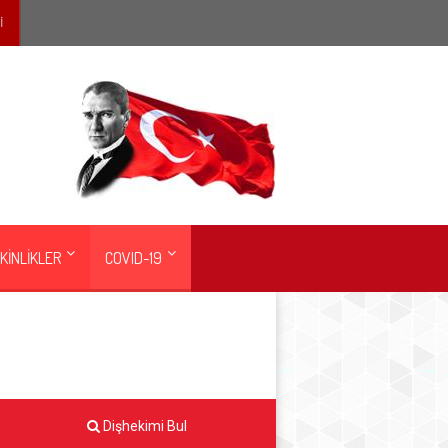
İ
KİNLİKLER
COVID-19
Dişhekimi Bul