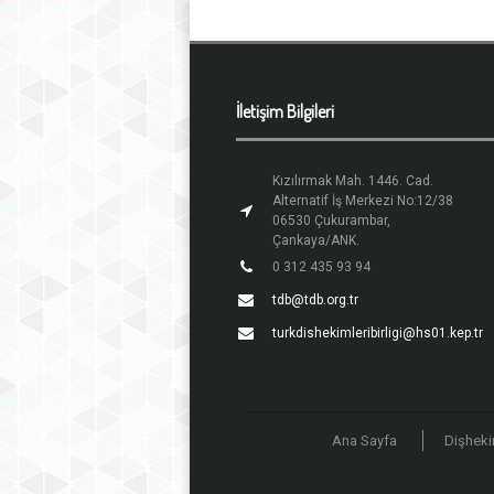
İletişim Bilgileri
Kızılırmak Mah. 1446. Cad.
Alternatif İş Merkezi No:12/38
06530 Çukurambar,
Çankaya/ANK.
0 312 435 93 94
tdb@tdb.org.tr
turkdishekimleribirligi@hs01.kep.tr
Ana Sayfa
Dişheki