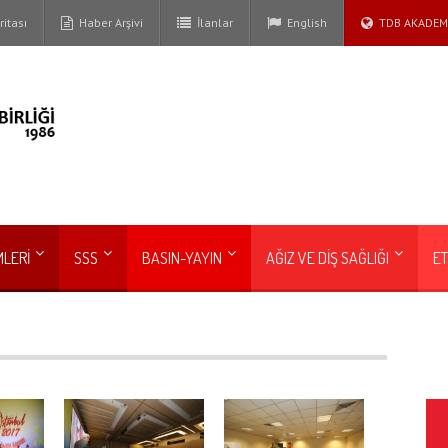
itası
Haber Arşivi
İlanlar
English
TDB AKADEM
MLERİ
SSS
BASIN-YAYIN
AĞIZ VE DİŞ SAĞLIĞI
ET