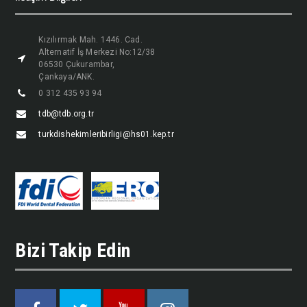
Kızılırmak Mah. 1446. Cad.
Alternatif İş Merkezi No:12/38
06530 Çukurambar,
Çankaya/ANK.
0 312 435 93 94
tdb@tdb.org.tr
turkdishekimleribirligi@hs01.kep.tr
Bizi Takip Edin
Facebook
Twitter
Youtube
Instagram