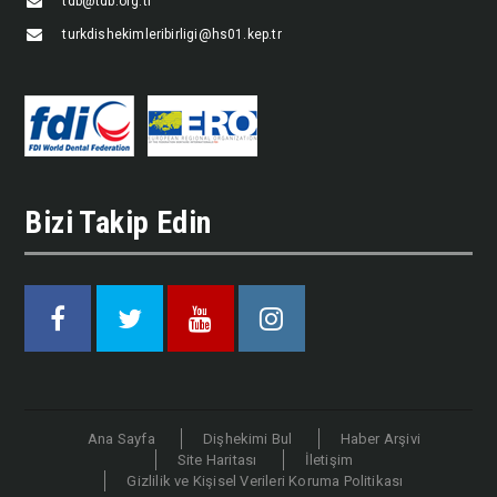
tdb@tdb.org.tr
turkdishekimleribirligi@hs01.kep.tr
Bizi Takip Edin
Facebook
Twitter
Youtube
Instagram
Ana Sayfa
Dişhekimi Bul
Haber Arşivi
Site Haritası
İletişim
Gizlilik ve Kişisel Verileri Koruma Politikası