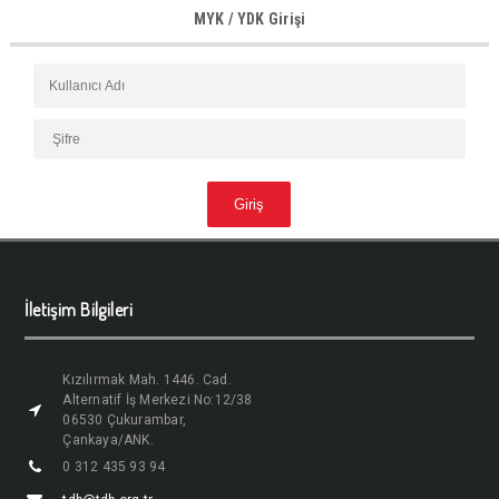
MYK / YDK Girişi
İletişim Bilgileri
Kızılırmak Mah. 1446. Cad.
Alternatif İş Merkezi No:12/38
06530 Çukurambar,
Çankaya/ANK.
0 312 435 93 94