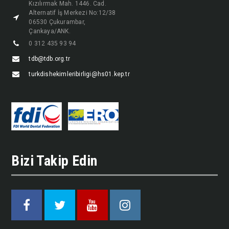
Kızılırmak Mah. 1446. Cad.
Alternatif İş Merkezi No:12/38
06530 Çukurambar,
Çankaya/ANK.
0 312 435 93 94
tdb@tdb.org.tr
turkdishekimleribirligi@hs01.kep.tr
Bizi Takip Edin
Facebook
Twitter
Youtube
Instagram