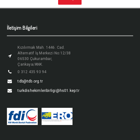
İletişim Bilgileri
Kızılırmak Mah. 1446. Cad.
Alternatif İş Merkezi No:12/38
06530 Çukurambar,
Çankaya/ANK.
0 312 435 93 94
tdb@tdb.org.tr
turkdishekimleribirligi@hs01.kep.tr