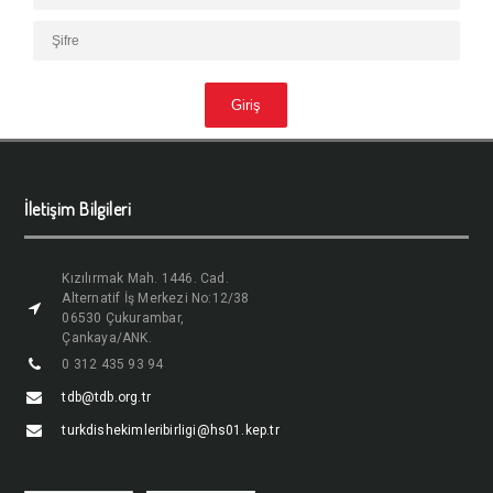
İletişim Bilgileri
Kızılırmak Mah. 1446. Cad.
Alternatif İş Merkezi No:12/38
06530 Çukurambar,
Çankaya/ANK.
0 312 435 93 94
tdb@tdb.org.tr
turkdishekimleribirligi@hs01.kep.tr