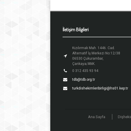
İletişim Bilgileri
Kızılırmak Mah. 1446. Cad.
Alternatif İş Merkezi No:12/38
06530 Çukurambar,
Çankaya/ANK.
0 312 435 93 94
tdb@tdb.org.tr
turkdishekimleribirligi@hs01.kep.tr
Ana Sayfa
Dişheki