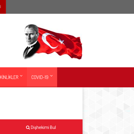
İ
KİNLİKLER
COVID-19
Dişhekimi Bul