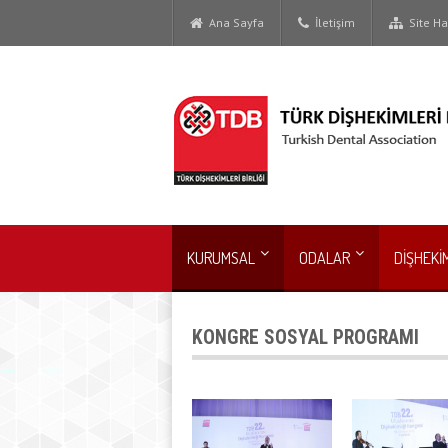
Ana Sayfa
İletişim
Site Har
KURUMSAL
ODALAR
DİŞHEKİ
KONGRE SOSYAL PROGRAMI