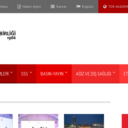
itası
Haber Arşivi
İlanlar
English
TDB AKADEM
MLERİ
SSS
BASIN-YAYIN
AĞIZ VE DİŞ SAĞLIĞI
ET