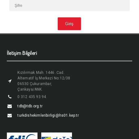
İletişim Bilgileri
Kızılırmak Mah. 1446. Cad.
Alternatif İş Merkezi No:12/38
06530 Çukurambar,
Çankaya/ANK.
0 312 435 93 94
tdb@tdb.org.tr
turkdishekimleribirligi@hs01.kep.tr